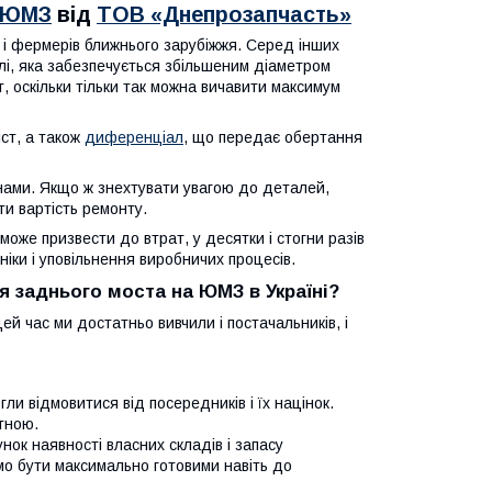
а ЮМЗ
від
ТОВ «Днепрозапчасть»
 і фермерів ближнього зарубіжжя. Серед інших
елі, яка забезпечується збільшеним діаметром
т, оскільки тільки так можна вичавити максимум
іст, а також
диференціал
, що передає обертання
нами. Якщо ж знехтувати увагою до деталей,
ти вартість ремонту.
може призвести до втрат, у десятки і стогни разів
ніки і уповільнення виробничих процесів.
 заднього моста на ЮМЗ в Україні?
ей час ми достатньо вивчили і постачальників, і
и відмовитися від посередників і їх націнок.
ртною.
ок наявності власних складів і запасу
емо бути максимально готовими навіть до