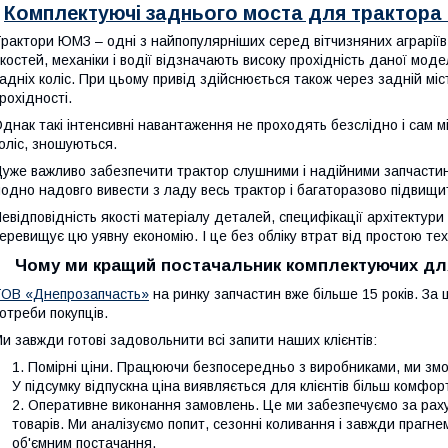
Комплектуючі заднього моста для трактор
рактори ЮМЗ – одні з найпопулярніших серед вітчизняних аграріїв
костей, механіки і водії відзначають високу прохідність даної мод
адніх коліс. При цьому привід здійснюється також через задній міс
рохідності.
днак такі інтенсивні навантаження не проходять безслідно і сам м
оліс, зношуються.
уже важливо забезпечити трактор слушними і надійними запчасти
одно надовго вивести з ладу весь трактор і багаторазово підвищи
евідповідність якості матеріалу деталей, специфікації архітектури 
еревищує цю уявну економію. І це без обліку втрат від простою тех
Чому ми кращий постачальник комплектуючих для
ОВ «Днепрозапчасть»
на ринку запчастин вже більше 15 років. За ц
отреби покупців.
и завжди готові задовольнити всі запити наших клієнтів:
Помірні ціни. Працюючи безпосередньо з виробниками, ми змогл
У підсумку відпускна ціна виявляється для клієнтів більш комфо
Оперативне виконання замовлень. Це ми забезпечуємо за рахун
товарів. Ми аналізуємо попит, сезонні коливання і завжди прагн
об'ємним постачання.