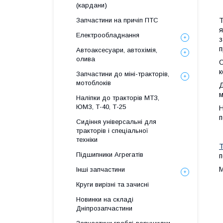
(кардани)
Запчастини на причіп ПТС
Т
я
Електрообладнання
з
п
Автоаксесуари, автохімія,
олива
О
к
Запчастини до міні-тракторів,
мотоблоків
Д
м
Наліпки до тракторів МТЗ,
ЮМЗ, Т-40, Т-25
Н
п
Сидіння універсальні для
тракторів і спеціальної
техніки
Т
Підшипники Агрегатів
п
М
Інші запчастини
Круги вирізні та зачисні
Новинки на складі
Дніпрозапчастини