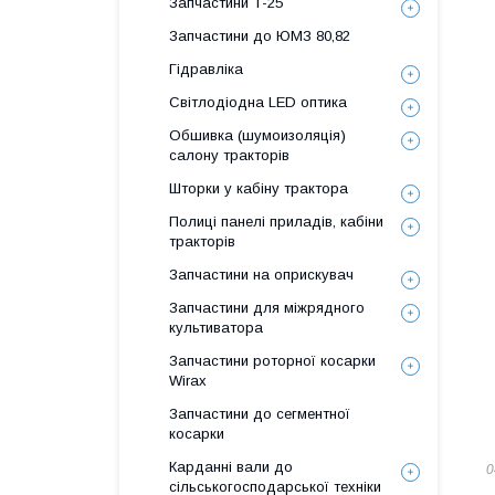
Запчастини Т-25
Запчастини до ЮМЗ 80,82
Гідравліка
Світлодіодна LED оптика
Обшивка (шумоизоляція)
салону тракторів
Шторки у кабіну трактора
Полиці панелі приладів, кабіни
тракторів
Запчастини на оприскувач
Запчастини для міжрядного
культиватора
Запчастини роторної косарки
Wirax
Запчастини до сегментної
косарки
Карданні вали до
0
сільськогосподарської техніки