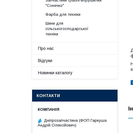
Запчастини граблі-ворушилки
"Сонечко"
Фарба для техніки
Шини для
сільськогосподарської
техніки
Про нас
Д
ф
Відгуки
Н
п
Новинки каталогу
КОНТАКТИ
І
Дніпрозапчастина (ФОП Гаркуша
Андрій Олексійович)