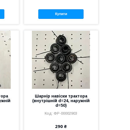
Купити
тора
Шарнір навіски трактора
ужній
(внутрішній d=24, наружній
d=50)
ФР-00002903
290 ₴