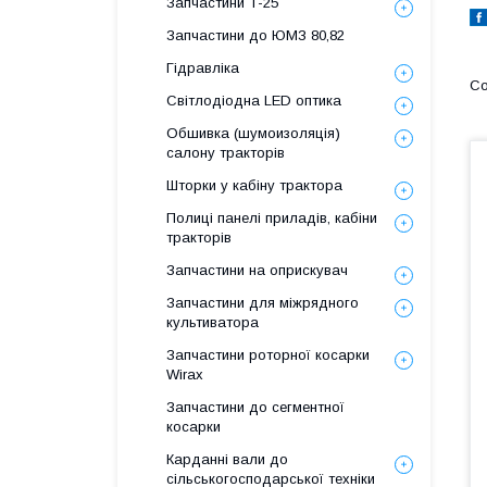
Запчастини Т-25
Запчастини до ЮМЗ 80,82
Гідравліка
Світлодіодна LED оптика
Обшивка (шумоизоляція)
салону тракторів
Шторки у кабіну трактора
Полиці панелі приладів, кабіни
тракторів
Запчастини на оприскувач
Запчастини для міжрядного
культиватора
Запчастини роторної косарки
Wirax
Запчастини до сегментної
косарки
Карданні вали до
сільськогосподарської техніки