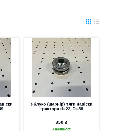
авіски
Яблуко (шарнір) тяги навіски
59
трактора d=22, D=58
350 ₴
В наявності