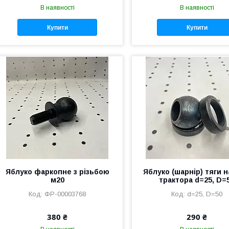
В наявності
В наявності
Купити
Купити
Яблуко фаркопне з різьбою
Яблуко (шарнір) тяги н
м20
трактора d=25, D=
ФР-00003768
d=25, D=50
380 ₴
290 ₴