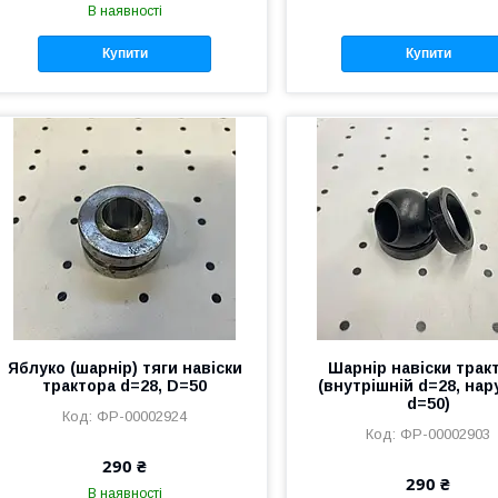
В наявності
Купити
Купити
Яблуко (шарнір) тяги навіски
Шарнір навіски трак
трактора d=28, D=50
(внутрішній d=28, нар
d=50)
ФР-00002924
ФР-00002903
290 ₴
290 ₴
В наявності