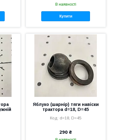
В наявності
Купити
тора
Яблуко (шарнір) тяги навіски
ужній
трактора d=18, D=45
d=18, D=45
290 ₴
В наявності