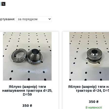
Яблуко (шарнір) тяги
Яблуко (шарнір) тяги н
навішування трактора d=25,
трактора d=24, D=
D=59
350 ₴
350 ₴
В наявності