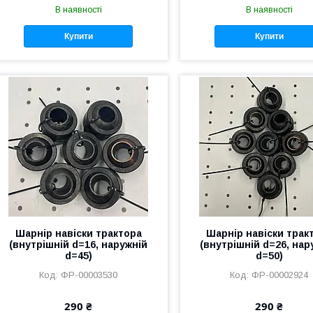
В наявності
В наявності
Купити
Купити
Шарнір навіски трактора
Шарнір навіски трак
(внутрішній d=16, наружній
(внутрішній d=26, нар
d=45)
d=50)
ФР-00003530
ФР-00002924
290 ₴
290 ₴