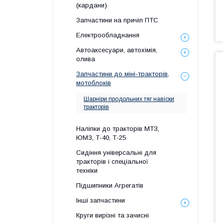
(кардани)
Запчастини на причіп ПТС
Електрообладнання
Автоаксесуари, автохімія,
олива
Запчастини до міні-тракторів,
мотоблоків
Шарніри продольних тяг навіски
тракторів
Наліпки до тракторів МТЗ,
ЮМЗ, Т-40, Т-25
Сидіння універсальні для
тракторів і спеціальної
техніки
Підшипники Агрегатів
Інші запчастини
Круги вирізні та зачисні