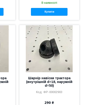
В наявності
Купити
тора
Шарнір навіски трактора
ужній
(внутрішній d=18, наружній
d=50)
ФР-00002903
290 ₴