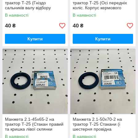
трактор Т-25 (Гніздо
трактор Т-25 (Осі передніх
сальників валу відбору
коліс. Корпус кермового
потужності) (Преміум)
керування) (Преміум)
В наявності
В наявності
40
40
₴
₴
Купити
Купити
Манжета 2.1-45х65-2 на
Манжета 2.1-50х70-2 на
трактор Т-25 (Стакан правий
трактор Т-25 Стакани (і
та кришка лівої склянки
шестерня провідна
головної передачі) (Преміум)
гідронасоса) муфти
В наявності
В наявності