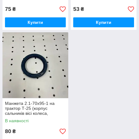
зчеплення (Преміум)
75
53
₴
₴
Купити
Купити
Манжета 2.1-70х95-1 на
трактор Т-25 (корпус
сальників вісі колеса,
бортової передачі)
В наявності
80
₴