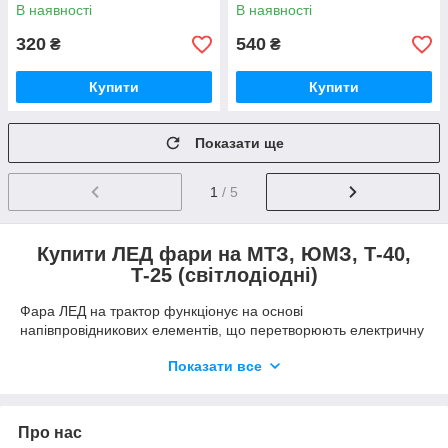
В наявності
В наявності
320
540
₴
₴
Купити
Купити
Показати ще
1
/ 5
Купити ЛЕД фари на МТЗ, ЮМЗ, Т-40,
Т-25 (світлодіодні)
Фара ЛЕД на трактор функціонує на основі
напівпровідникових елементів, що перетворюють електричну
енергію безпосередньо на світлове випромінювання.
Показати все
В основі конструкції електроустаткування знаходиться лінза,
яка формує спрямований світловий потік. Алюмінієві
радіатори відводять надмірне тепло від світлодіодів,
Про нас
запобігаючи їх перегріву та забезпечуючи стабільну роботу в