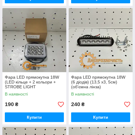
Фара LED прямокутна 18W
Фара LED прямокутна 18W
(LED кільце + 2 кольори +
(6 діодів) (13,5 х3, 5см)
STROBE LIGHT
(об'ємна лінза)
В наявності
В наявності
190
240
₴
₴
Купити
Купити