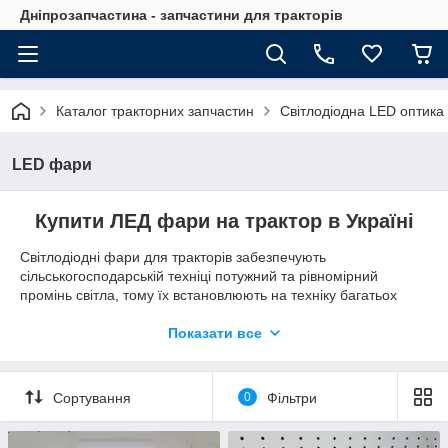
Дніпрозапчастина - запчастини для тракторів
Каталог тракторних запчастин
Світлодіодна LED оптика
LED фари
Купити ЛЕД фари на трактор в Україні
Світлодіодні фари для тракторів забезпечують
сільськогосподарській техніці потужний та рівномірний
промінь світла, тому їх встановлюють на техніку багатьох
моделей. Купуючи ЛЕД фари на трактор МТЗ, ЮМЗ, Т-40,
зверніть увагу на їх потужність, тип світла та робочу напругу.
Показати все
Важливими характеристиками є матеріал корпусу, його
герметичність, водонепроникність, клас захисту.
Сортування
0
Фільтри
Додаткове LED освітлення від ТОВ "Дніпрозапчастина" -
відмінне джерело ближнього та далекого світла для
сільгосптехніки: