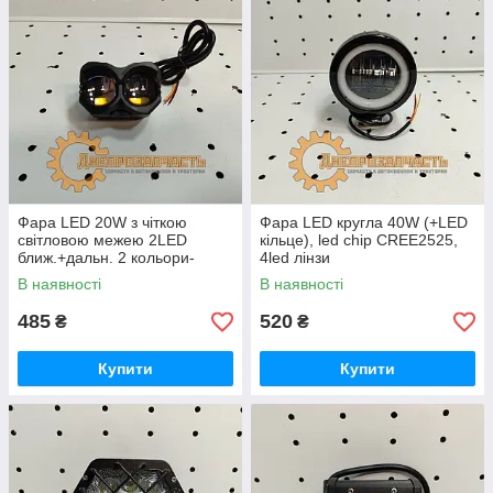
Фара LED 20W з чіткою
Фара LED кругла 40W (+LED
світловою межею 2LED
кільце), led chip CREE2525,
ближ.+дальн. 2 кольори-
4led лінзи
біл.+бурштин
В наявності
В наявності
485
520
₴
₴
Купити
Купити