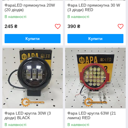
ФараLED прямокутна 20W
Фара LED прямокутна 30 W
(20 діодів)
(3 діоди) RED
В наявності
В наявності
245
390
₴
₴
Купити
Купити
Фара LED кругла 30W (3
Фара LED кругла 63W (21
діоди) BLACK
лампа) RED
В наявності
В наявності