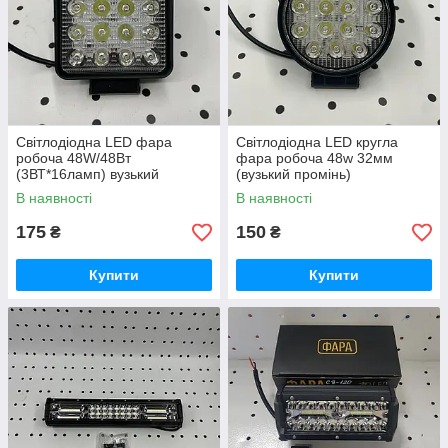
Світлодіодна LED фара
Світлодіодна LED кругла
робоча 48W/48Вт
фара робоча 48w 32мм
(3ВТ*16ламп) вузький
(вузький промінь)
промінь (товщина корпусу
В наявності
В наявності
42м)
175
150
₴
₴
Купити
Купити