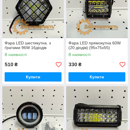
Фара LED шестикутна. з
Фара LED прямокутна 60W
ґратами 96W 16діодів
(20 діодів) (95х75х55)
В наявності
В наявності
510
330
₴
₴
Купити
Купити