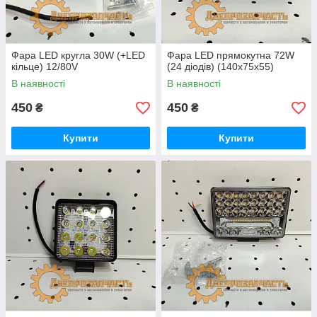
Фара LED кругла 30W (+LED
Фара LED прямокутна 72W
кільце) 12/80V
(24 діодів) (140х75х55)
В наявності
В наявності
450
450
₴
₴
Купити
Купити