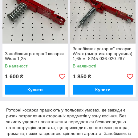
Запобіжник роторної косарки
Запобіжник роторної косарки
Wirax (амортизатор пружина)
Wirax 1,25
1,65 м. 8245-036-020-287
В наявності
В наявності
1 600
1 850
₴
₴
Купити
Купити
Роторні косарки працюють у польових умовах, де завжди є
ризик потрапляння сторонніх предметів у зону косіння. Без
захисту ударне навантаження передається безпосередньо
на конструкцію агрегата, що призводить до поломок ротора,
тримачів, ножів та зрештою кріплення агрегата. Запобіжник із