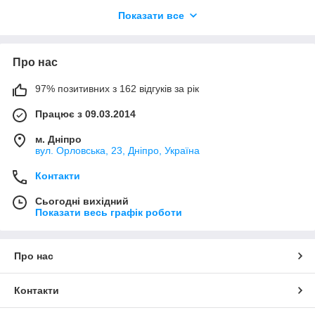
пружинним амортизатором приймає на себе частину енергії
Показати все
удару та знижує ризик серйозних пошкоджень.
Деталь складається з металевої основи та потужної пружини,
що виконує роль амортизатора. При зіткненні з перешкодою
Про нас
механізм відводить ротор назад, пом’якшуючи удар, після
чого пружина повертає його у робоче положення. Така
конструкція дозволяє швидко продовжити косіння без
97% позитивних з 162 відгуків за рік
тривалих зупинок.
Працює з 09.03.2014
м. Дніпро
вул. Орловська, 23, Дніпро, Україна
Контакти
Сьогодні вихідний
Показати весь графік роботи
Про нас
Контакти