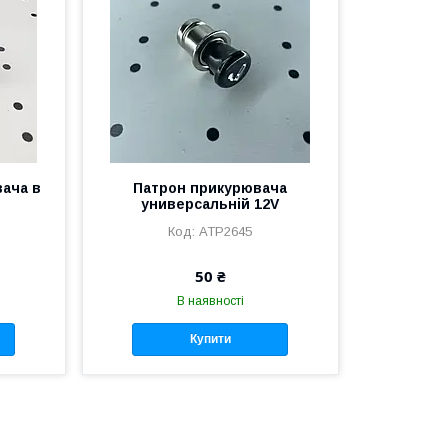
ача в
Патрон прикурювача
универсальній 12V
АТР2645
50 ₴
В наявності
Купити