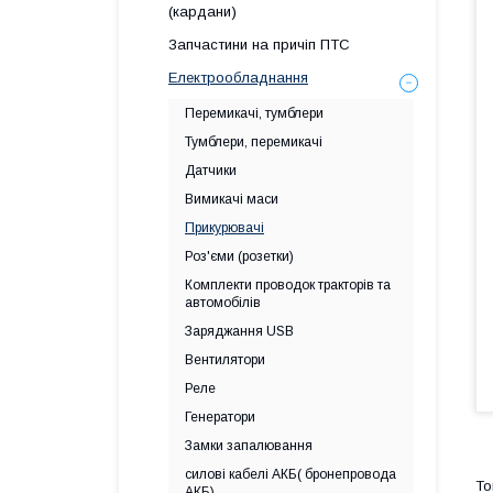
(кардани)
Запчастини на причіп ПТС
Електрообладнання
Перемикачі, тумблери
Тумблери, перемикачі
Датчики
Вимикачі маси
Прикурювачі
Роз'єми (розетки)
Комплекти проводок тракторів та
автомобілів
Заряджання USB
Вентилятори
Реле
Генератори
Замки запалювання
силові кабелі АКБ( бронепровода
АКБ)