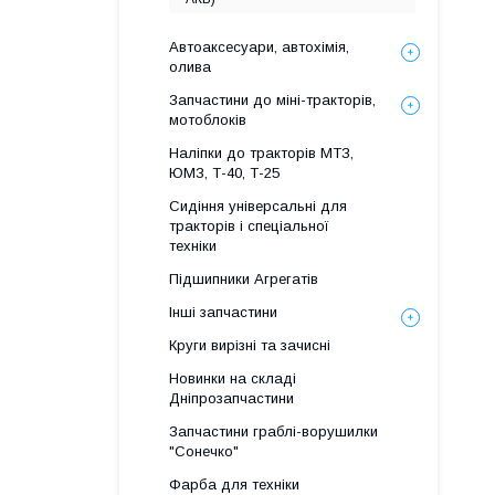
Автоаксесуари, автохімія,
олива
Запчастини до міні-тракторів,
мотоблоків
Наліпки до тракторів МТЗ,
ЮМЗ, Т-40, Т-25
Сидіння універсальні для
тракторів і спеціальної
техніки
Підшипники Агрегатів
Інші запчастини
Круги вирізні та зачисні
Новинки на складі
Дніпрозапчастини
Запчастини граблі-ворушилки
"Сонечко"
Фарба для техніки