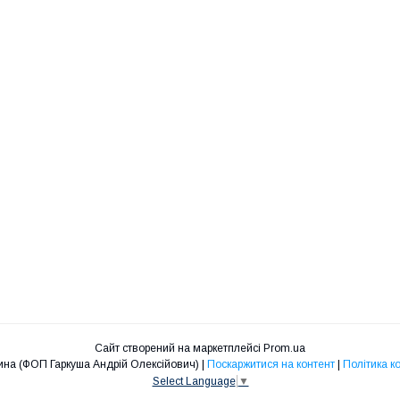
Сайт створений на маркетплейсі
Prom.ua
Дніпрозапчастина (ФОП Гаркуша Андрій Олексійович) |
Поскаржитися на контент
|
Політика к
Select Language
▼