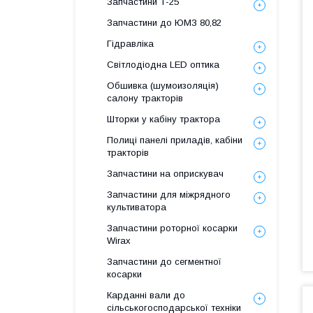
Запчастини Т-25
Запчастини до ЮМЗ 80,82
Гідравліка
Світлодіодна LED оптика
Обшивка (шумоизоляція)
салону тракторів
Шторки у кабіну трактора
Полиці панелі приладів, кабіни
тракторів
Запчастини на оприскувач
Запчастини для міжрядного
культиватора
Запчастини роторної косарки
Wirax
Запчастини до сегментної
косарки
Карданні вали до
сільськогосподарської техніки