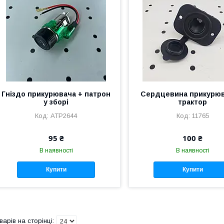
Гніздо прикурювача + патрон
Сердцевина прикурюв
у зборі
трактор
АТР2644
11765
95 ₴
100 ₴
В наявності
В наявності
Купити
Купити