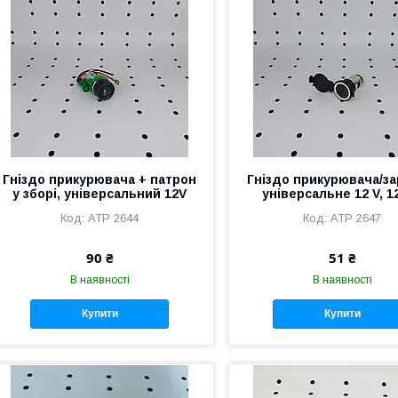
Гніздо прикурювача + патрон
Гніздо прикурювача/з
у зборі, універсальний 12V
універсальне 12 V, 1
АТР 2644
АТР 2647
90 ₴
51 ₴
В наявності
В наявності
Купити
Купити