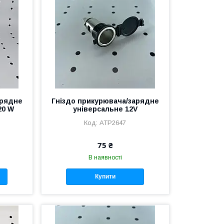
арядне
Гніздо прикурювача/зарядне
20 W
універсальне 12V
АТР2647
75 ₴
В наявності
Купити