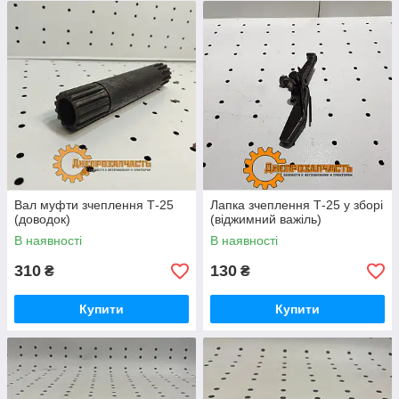
Вал муфти зчеплення Т-25
Лапка зчеплення Т-25 у зборі
(доводок)
(віджимний важіль)
В наявності
В наявності
310
130
₴
₴
Купити
Купити