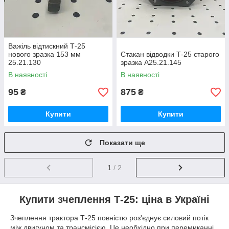
Важіль відтискний Т-25
нового зразка 153 мм
Стакан відводки Т-25 старого
25.21.130
зразка А25.21.145
В наявності
В наявності
95
875
₴
₴
Купити
Купити
Показати ще
1
/ 2
Купити зчеплення Т-25: ціна в Україні
Зчеплення трактора Т-25 повністю роз'єднує силовий потік
між двигуном та трансмісією. Це необхідно при перемиканні