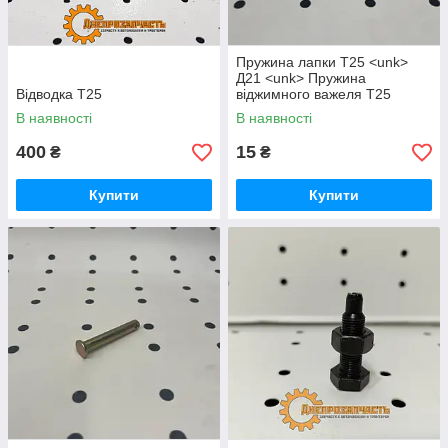
Пружина лапки Т25 <unk>
Д21 <unk> Пружина
Відводка Т25
віджимного важеля Т25
<unk> Д21
В наявності
В наявності
400
15
₴
₴
Купити
Купити