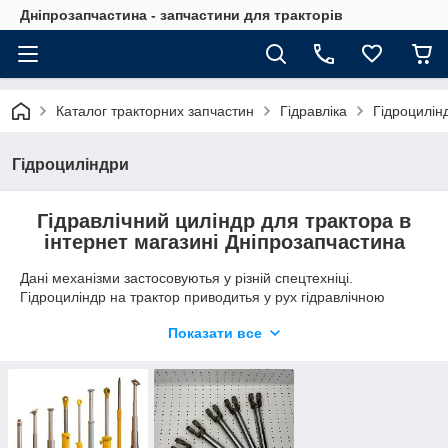
Дніпрозапчастина - запчастини для тракторів
Каталог тракторних запчастин
Гідравліка
Гідроцилін
Гідроциліндри
Гідравлічний циліндр для трактора в
інтернет магазині Дніпрозапчастина
Дані механізми застосовуютья у різній спецтехніці.
Гідроциліндр на трактор приводитья у рух гідравлічною
рідиною.
Показати все
Розрізняють такі типи Г/Ц:
Односторонні. Поршень рухається лише в одному
напрямку. У рух його приводить тиск рідини, а у вихідне
положення повертає пружина.
Двосторонні. Вони потужніші та рухаються в обох