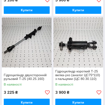
3 100
5 900
₴
₴
Купити
Купити
Гідроциліндр короткий Т-25
Гідроциліндр двухсторонній
вилка-ухо (аналог ЦС75*110)
рульовий Т-25 (40.25.160)
з пальцями (ЦС 80.30.110)
В наявності
В наявності
3 225
3 900
₴
₴
Купити
Купити