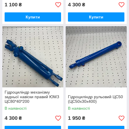
1 100
4 300
₴
₴
Купити
Купити
Гідроциліндр механізму
задньої навіски правий ЮМЗ
Гідроциліндр рульовий ЦС50
ЦС80*40*200
(ЦС50х30х400)
В наявності
В наявності
4 300
1 950
₴
₴