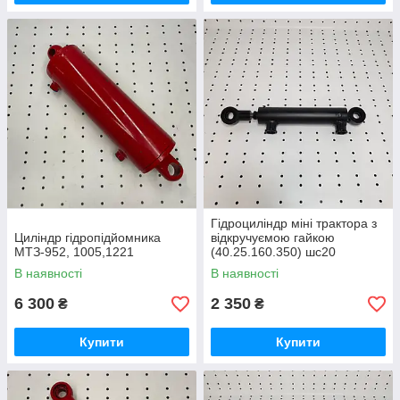
Гідроциліндр міні трактора з
Циліндр гідропідйомника
відкручуємою гайкою
МТЗ-952, 1005,1221
(40.25.160.350) шс20
В наявності
В наявності
6 300
2 350
₴
₴
Купити
Купити