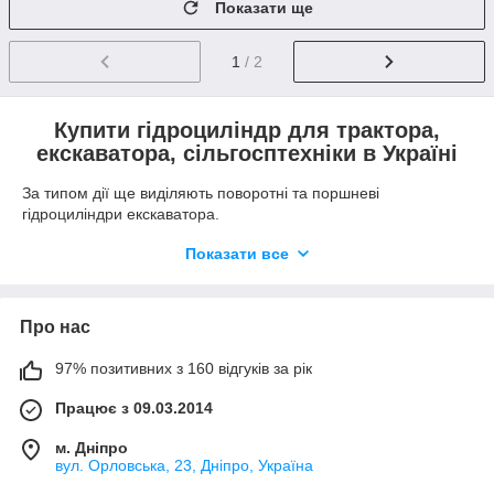
Показати ще
1
/ 2
Купити гідроциліндр для трактора,
екскаватора, сільгосптехніки в Україні
За типом дії ще виділяють поворотні та поршневі
гідроциліндри екскаватора.
Перші знаходять застосування, коли необхідно
Показати все
виконати деформацію певних механізмів.
Другі використовуються у приводах вантажної
спеціальної техніки.
Про нас
Ці силові агрегати дозволяють спростити роботу та
заощадити час. Вибираючи у нас гідроциліндр ЦС, ви
97% позитивних з 160 відгуків за рік
отримуєте гарантію та якість.
Працює з 09.03.2014
Вихідна частина здійснює зворотно-поступальні рухи,
спрямовуючи силу в необхідному напрямку. Агрегати
м. Дніпро
довговічністю та надійністю у використанні. Проектувальники
вул. Орловська, 23, Дніпро, Україна
нині намагаються покращити їхню конфігурацію,