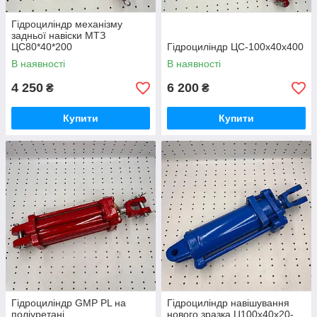
Гідроциліндр механізму
задньої навіски МТЗ
ЦС80*40*200
Гідроциліндр ЦС-100х40х400
В наявності
В наявності
4 250
6 200
₴
₴
Купити
Купити
Гідроциліндр GMP PL на
Гідроциліндр навішування
поліуретані
нового зразка Ц100х40х20-