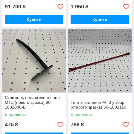
91 700
1 950
₴
₴
Купити
Купити
Стрижень педалі зчеплення
МТЗ (нового зразка) 80-
Тяга зчеплення МТЗ у зборі
1602040-Б
(старого зразка) 50-1602110
В наявності
В наявності
475
788
₴
₴