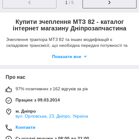
1
/ 5
Купити зчеплення МТЗ 82 - каталог
інтернет магазину Дніпрозапчастина
Зчеплення трактора МТЗ 82 та інших модифікацій є
складовою трансмісії, що необхідна передачі потужності та
захисту елементів двигуна від поломок і ушкоджень. А також
Показати все
дозволяє сільськогосподарській техніці рушати без ривків.
Каталог запчастин зчеплення трактора МТЗ налічує понад
100 товарних позицій.
Про нас
Основу конструкції становить кошик, який включає натискний
диск, кожух і діафрагмову пружину. Ведений диск
97% позитивних з 162 відгуків за рік
розташовується між маховиком двигуна і натискним,
забезпечуючи передачу крутного моменту. Крім цього до
Працює з 09.03.2014
пристрою входять канавки, потрібні для очищення поверхонь
і відведення тепла.
м. Дніпро
Запчастини на зчеплення МТЗ 1221,
вул. Орловська, 23, Дніпро, Україна
1025, 1523 з офіційною гарантією
Контакти
У стані спокою зчеплення на МТЗ-82 включено, що
Сьогодні працює з 08:00 до 21:00
забезпечує постійну готовність трактора до роботи та