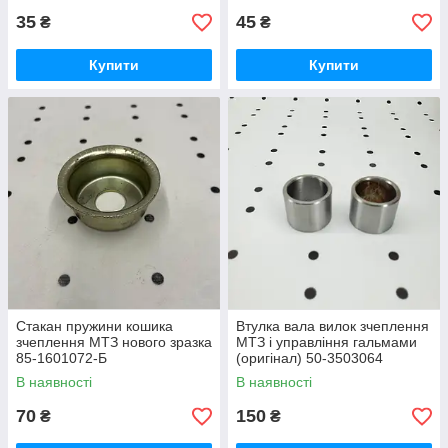
35
45
₴
₴
Купити
Купити
Стакан пружини кошика
Втулка вала вилок зчеплення
зчеплення МТЗ нового зразка
МТЗ і управління гальмами
85-1601072-Б
(оригінал) 50-3503064
В наявності
В наявності
70
150
₴
₴