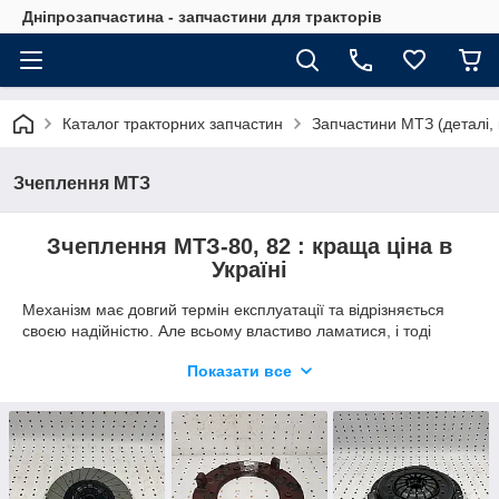
Дніпрозапчастина - запчастини для тракторів
Каталог тракторних запчастин
Запчастини МТЗ (деталі, 
Зчеплення МТЗ
Зчеплення МТЗ-80, 82 : краща ціна в
Україні
Механізм має довгий термін експлуатації та відрізняється
своєю надійністю. Але всьому властиво ламатися, і тоді
деталі вимагають заміни. Під час роботи трактора зчеплення
Показати все
МТЗ 80, 82 зношується, тому може важко вимикатися,
пробуксовувати або створювати незвичні звуки. Такі чинники
свідчать про несправність вузла. Основними причинами
поломок є:
зношування функціональних накладок;
порушення регулювань;