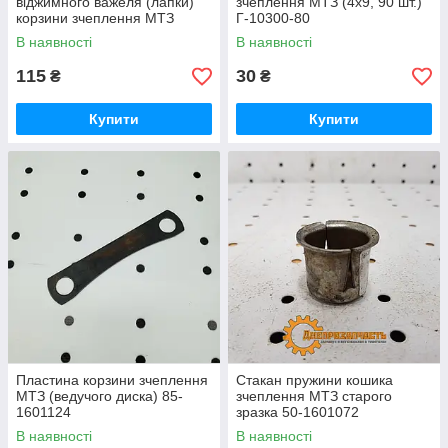
віджимного важеля (лапки)
зчеплення МТЗ (4x9, 90 шт.)
корзини зчеплення МТЗ
Г-10300-80
старого зразка 50-1601098
В наявності
В наявності
115
30
₴
₴
Купити
Купити
Пластина корзини зчеплення
Стакан пружини кошика
МТЗ (ведучого диска) 85-
зчеплення МТЗ старого
1601124
зразка 50-1601072
В наявності
В наявності