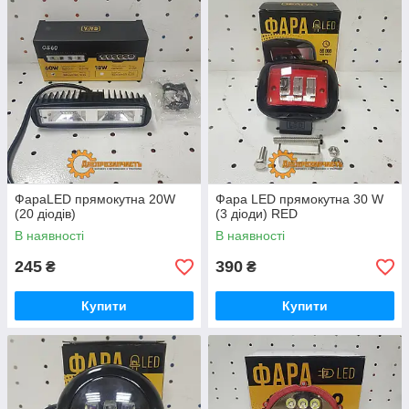
ФараLED прямокутна 20W
Фара LED прямокутна 30 W
(20 діодів)
(3 діоди) RED
В наявності
В наявності
245
390
₴
₴
Купити
Купити