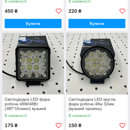
В наявності
В наявності
450
220
₴
₴
Купити
Купити
Світлодіодна LED фара
Світлодіодна LED кругла
робоча 48W/48Вт
фара робоча 48w 32мм
(3ВТ*16ламп) вузький
(вузький промінь)
промінь (товщина корпусу
В наявності
В наявності
42м)
175
150
₴
₴