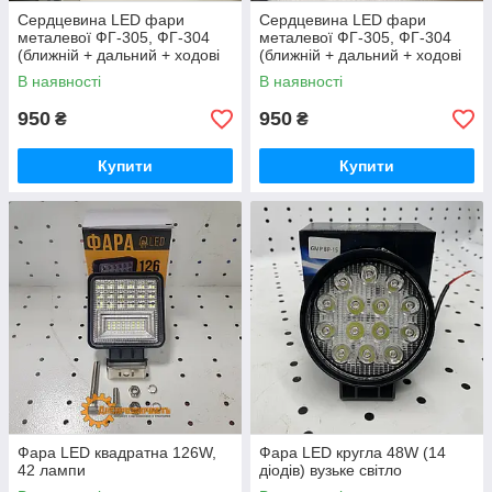
Cердцевина LED фари
Cердцевина LED фари
металевої ФГ-305, ФГ-304
металевої ФГ-305, ФГ-304
(ближній + дальний + ходові
(ближній + дальний + ходові
вогні (кільце))
вогні)
В наявності
В наявності
950
950
₴
₴
Купити
Купити
Фара LED квадратна 126W,
Фара LED кругла 48W (14
42 лампи
діодів) вузьке світло