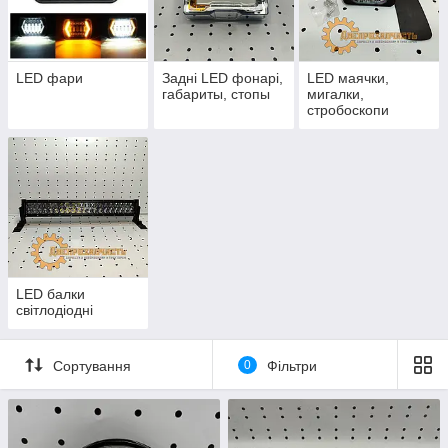
погодних умов. Це впливає на продуктивність праці,
дозволяючи збільшити час роботи сільгосптехніки.
LED фари
Задні LED фонарі,
LED маячки,
габариты, стопы
мигалки,
стробоскопи
LED балки
світлодіодні
Сортування
0
Фільтри