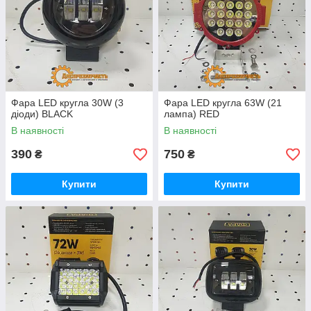
Фара LED кругла 30W (3
Фара LED кругла 63W (21
діоди) BLACK
лампа) RED
В наявності
В наявності
390
750
₴
₴
Купити
Купити