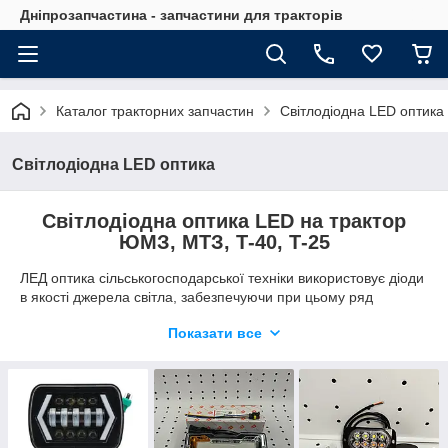
Дніпрозапчастина - запчастини для тракторів
Каталог тракторних запчастин
Світлодіодна LED оптика
Світлодіодна LED оптика
Світлодіодна оптика LED на трактор
ЮМЗ, МТЗ, Т-40, Т-25
ЛЕД оптика сільськогосподарської техніки використовує діоди
в якості джерела світла, забезпечуючи при цьому ряд
переваг у порівнянні з традиційними галогенками та
Показати все
лампами розжарювання. Основна відмінність полягає у її
високій енергоефективності, довговічності та стійкості скла та
внутрішнього електрообладнання до механічних впливів.
LED оптика покращує видимість в умовах низького
освітлення, дозволяючи працювати більш ефективно та
безпечно у темний час доби, а також за несприятливих