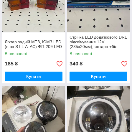
Стрічка LED додаткового DRL
Ліхтар задній МТЗ, ЮМЗ LED
підсвічування 12V
(в-во S.I.L.A. AC) ФП-209 LED
(235х20мм), янтарн.+біл.
В наявності
В наявності
185
340
₴
₴
Купити
Купити