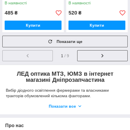
біл.+бурштин
В наявності
В наявності
485
520
₴
₴
Купити
Купити
Показати ще
1
/ 9
ЛЕД оптика МТЗ, ЮМЗ в інтернет
магазині Дніпрозапчастина
Вибір діодного освітлення фермерами та власниками
тракторів обумовлений кількома факторами.
Економічна ефективність. Незважаючи на більш
Показати все
високу вартість освітлювальні лід прилади споживають
значно менше енергії.
Довговічність. Термін служби ДХВ та LED фар може
Про нас
досягати 30 000 годин і більше, що значно перевищує