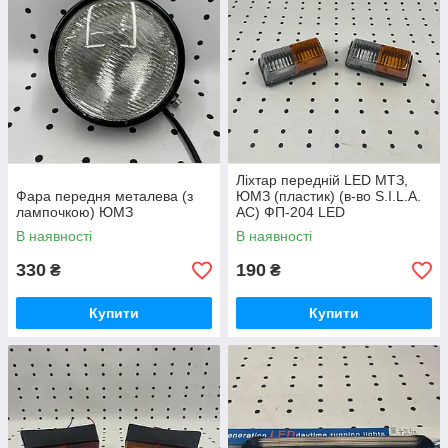
Ліхтар передній LED МТЗ,
Фара передня металева (з
ЮМЗ (пластик) (в-во S.I.L.A.
лампочкою) ЮМЗ
AC) ФП-204 LED
В наявності
В наявності
330
190
₴
₴
Купити
Купити