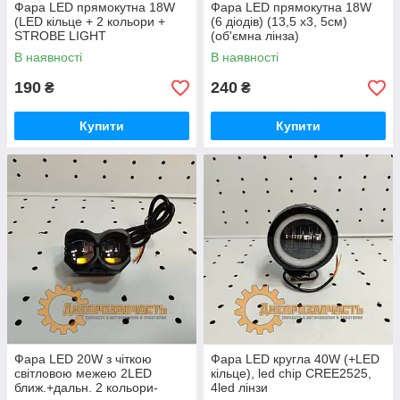
Фара LED прямокутна 18W
Фара LED прямокутна 18W
(LED кільце + 2 кольори +
(6 діодів) (13,5 х3, 5см)
STROBE LIGHT
(об'ємна лінза)
В наявності
В наявності
190
240
₴
₴
Купити
Купити
Фара LED 20W з чіткою
Фара LED кругла 40W (+LED
світловою межею 2LED
кільце), led chip CREE2525,
ближ.+дальн. 2 кольори-
4led лінзи