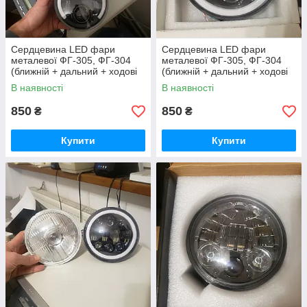
Cердцевина LED фари
Cердцевина LED фари
металевої ФГ-305, ФГ-304
металевої ФГ-305, ФГ-304
(ближній + дальний + ходові
(ближній + дальний + ходові
вогні (полукільце))
вогні (кільце))
В наявності
В наявності
850
850
₴
₴
Купити
Купити