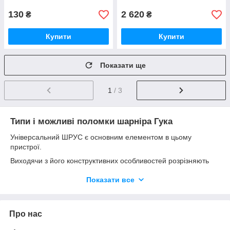
130
2 620
₴
₴
Купити
Купити
Показати ще
1
/ 3
Типи і можливі поломки шарніра Гука
Універсальний ШРУС є основним елементом в цьому
пристрої.
Виходячи з його конструктивних особливостей розрізняють
кілька типів:
Показати все
Зі ШРУСом рівноцінних або не рівноцінних кутових
швидкостей.
З полукарданным гнучким або жорстким ШРУСом.
Про нас
Такі блоки можуть мати різну кількість валів, від одного до