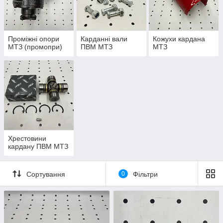
присутності певних запчастин:
ШРУСи;
вали (головний і середній);
Проміжні опори
Карданні вали
Кожухи кардана
опора з підшипником;
МТЗ (промопри)
ПВМ МТЗ
МТЗ
з'єднувальні вузли;
гнучка муфта.
Якість роботи системи кардана залежить від особливостей
транспорту, може з'єднувати такі вузли:
селектор швидкостей, роздатку;
головну передачу направляючого мосту з
селектором швидкостей;
Хрестовини
вузли середнього, заднього моста;
кардану ПВМ МТЗ
півосі, передні напрямні колеса;
головну передачу, напрямні колеса.
Сортування
0
Фільтри
Важливо розуміти, що відмінність робочих властивостей
цього блоку лише в параметрах елемента. При цьому його
будова переважно однаково незалежно від характеристик
засобу пересування.