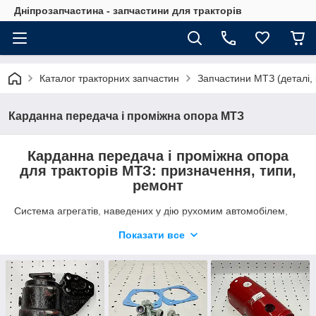
Дніпрозапчастина - запчастини для тракторів
Каталог тракторних запчастин
Запчастини МТЗ (деталі, 
Карданна передача і проміжна опора МТЗ
Карданна передача і проміжна опора
для тракторів МТЗ: призначення, типи,
ремонт
Система агрегатів, наведених у дію рухомим автомобілем,
що викликає зміщення окремих його частин — карданна
Показати все
передача.Вона виконує стабілізацію транспорту для плавної
роботи обертаючого моменту.
Конструкція і принцип роботи механізму
кардана трактора МТЗ
Конструктивні особливості цієї системи полягають у