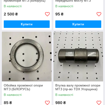
промопори МТЗ (Білорусь)
переднього мосту МТЗ
В наявності
В наявності
2 500
95
₴
₴
Купити
Купити
Обойма проміжної опори
Втулка валу проміжної опори
МТЗ (БІЛОРУСЬ)
МТЗ (пр-во TDX Угорщина)
В наявності
В наявності
85
980
₴
₴