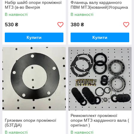
Набір шайб опори проміжної
Фланець валу карданного
МТЗ (в-во Венгрія
ПВМ МТЗ(кований)Угорщина
В наявності
В наявності
530
380
₴
₴
Купити
Купити
Ремкомплект проміжної
Грязевик опори проміжної
опори МТЗ карданного вала (
(БЗТДіА)
оригінал )
В наявності
В наявності