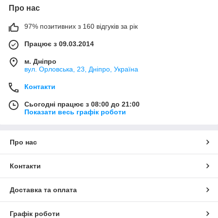
Теплоізоляція. Матеріал утримує тепло в кабіні
Про нас
взимку і захищає від перегріву влітку.
Робота сільськогосподарської техніки супроводжується
97% позитивних з 160 відгуків за рік
постійним шумом і вібраціями, що з часом призводить до
втоми і зниження концентрації.
Працює з 09.03.2014
Встановлення обшивки знижує рівень шуму, підвищує
м. Дніпро
теплоізоляцію кабіни і робить керування технікою
вул. Орловська, 23, Дніпро, Україна
комфортнішим.
Контакти
Вкладення в якісну шумку - це турбота про зручність
оператора.
Сьогодні працює з 08:00 до 21:00
Шумоізоляція трактора за кращою
Показати весь графік роботи
ціною в Україні
Чому обшивка трактора від Дніпрозапчастини - найкращий
Про нас
вибір:
Виготовлення з цільного листа щільного поролону.
Контакти
Відсутність стиків підвищує термін експлуатації та
міцність конструкції.
Доставка та оплата
Преміум-екошкіра стійка до стирання, витримує різкі
перепади температури, не ламається і не
розшаровується з роками.
Графік роботи