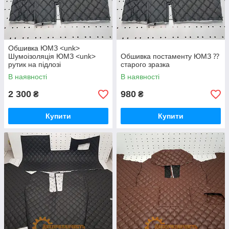
Обшивка ЮМЗ <unk>
Шумоізоляція ЮМЗ <unk>
Обшивка постаменту ЮМЗ ⁇
рутик на підлозі
старого зразка
В наявності
В наявності
2 300
980
₴
₴
Купити
Купити