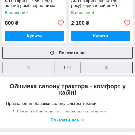
КЛ на крилі (1985-1992)
АКЛ на крилі (після 1992
чорний ромб чорна нитка
року) коричневий ромб
В наявності
В наявності
800
2 100
₴
₴
Купити
Купити
Показати ще
1
/ 3
Обшивка салону трактора - комфорт у
кабіні
Призначення обшивки салону сільгосптехніки:
Шумо- і віброізоляція. Поролонова підкладка
товщиною 10-30 мм ефективно поглинає зовнішній
Показати все
шум, знижуючи навантаження на слух і підвищуючи
комфорт під час роботи.