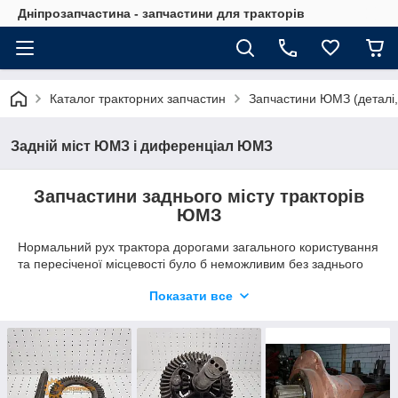
Дніпрозапчастина - запчастини для тракторів
Каталог тракторних запчастин
Запчастини ЮМЗ (деталі,
Задній міст ЮМЗ і диференціал ЮМЗ
Запчастини заднього місту тракторів
ЮМЗ
Нормальний рух трактора дорогами загального користування
та пересіченої місцевості було б неможливим без заднього
моста та диференціала, що розподіляє крутний момент. У
Показати все
процесі зміни напрямку руху сільськогосподарської техніки
диференціал розподіляє момент, що крутить, на приводну
вісь так, щоб поворот відбувався без додаткових зусиль. Але
так як всі механізми, що труться, поступово зношуються, їх
необхідно міняти на нові деталі.
Асортимент товару