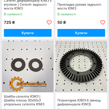
Сателіт диференціалу ЮМЗ з
втулкою | Сетеліт заднього
Прокладка рукава заднього
моста ЮМЗ
моста ЮМЗ
В наявності
В наявності
725
50
₴
₴
Купити
Купити
Шайба-сателіта ЮМЗ |
Шайба плоска 30х60х3
Планетарка ЮМЗ-6 (вінець
упоральна сателіта ЮМЗ
диференціала ЮМЗ)