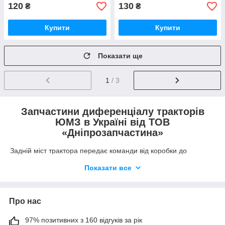
120
130
₴
₴
Купити
Купити
Показати ще
1
/ 3
Запчастини диференціалу тракторів
ЮМЗ в Україні від ТОВ
«Дніпрозапчастина»
Задній міст трактора передає команди від коробки до
провідних колес і бере участь у зміні області повороту.
Показати все
Техніка зазвичай пересувається пересіченою місцевістю,
часто змінюючи напрямок руху. Щоб повороти виконувались
без зусиль, диференціал розподіляє момент, що крутить, на
приводну вісь.
Про нас
Диференціал ЮМЗ – один із головних елементів конструкції
97% позитивних з 160 відгуків за рік
заднього моста. Він може мати самоблокування для