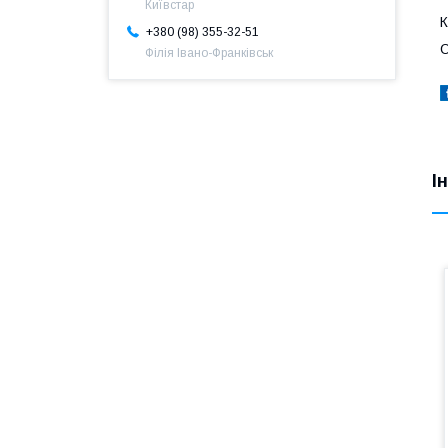
Київстар
К
+380 (98) 355-32-51
О
Філія Івано-Франківськ
І