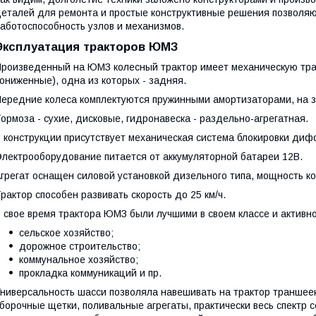
еталей для ремонта и простые конструктивные решения позволяю
аботоспособность узлов и механизмов.
Эксплуатация тракторов ЮМЗ
роизведенный на ЮМЗ колесный трактор имеет механическую тра
ониженные), одна из которых - задняя.
ередние колеса комплектуются пружинными амортизаторами, на з
ормоза - сухие, дисковые, гидронавеска - раздельно-агрегатная.
 конструкции присутствует механическая система блокировки ди
лектрооборудование питается от аккумуляторной батареи 12В.
грегат оснащен силовой установкой дизельного типа, мощность ко
рактор способен развивать скорость до 25 км/ч.
 свое время трактора ЮМЗ были лучшими в своем классе и активно 
сельское хозяйство;
дорожное строительство;
коммунальное хозяйство;
прокладка коммуникаций и пр.
ниверсальность шасси позволяла навешивать на трактор траншеек
борочные щетки, поливальные агрегаты, практически весь спектр