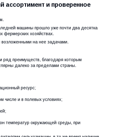
й ассортимент и проверенное
м.
оследней машины прошло уже почти два десятка
их фермерских хозяйствах.
с возложенными на нее задачами.
и ряд преимуществ, благодаря которым
улярны далеко за пределами страны.
ационный ресурс;
м числе и в полевых условиях;
ей;
зон температур окружающей среды, при
одителями сельхозмашин, в то же время наличие