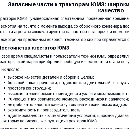
Запасные части к тракторам ЮМЗ: широки
качество
ракторы ЮМЗ - универсальная спецтехника, проверенная времене
есмотря на то, что с момента выхода со сборочного конвейера п
ет, эти агрегаты эксплуатируются на частных подворьях и во мног
есмотря на преклонный возраст, техника до сих пор справляется 
Достоинства агрегатов ЮМЗ
 свое время специалисты и пользователи техники ЮМЗ определил
ракторы этой марки приобрели всеобщую известность и стали поп
 их числе:
высокое качество деталей и сборки в целом;
большой запас прочности, надежность и длительный эксплуат
простота конструкции;
высокая степень ремонтопригодности узлов и механизмов, в то
70-процентная взаимозаменяемость расходников и запчастей;
нетребовательность к качеству топлива и технических жидкост
экономичность и производительность;
адаптированность к климатическим условиям, широкий диапа
которых возможна эксплуатация тракторов ЮМЗ.
ак видим, долголетие техники заложено конструкторами и произв