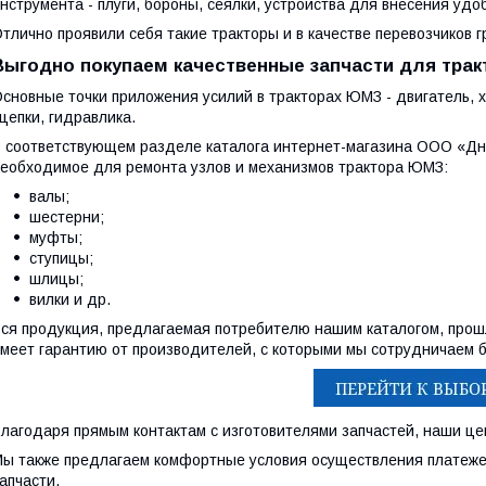
нструмента - плуги, бороны, сеялки, устройства для внесения удо
тлично проявили себя такие тракторы и в качестве перевозчиков г
Выгодно покупаем качественные запчасти для тра
сновные точки приложения усилий в тракторах ЮМЗ - двигатель,
цепки, гидравлика.
 соответствующем разделе каталога интернет-магазина ООО «Дн
еобходимое для ремонта узлов и механизмов трактора ЮМЗ:
валы;
шестерни;
муфты;
ступицы;
шлицы;
вилки и др.
ся продукция, предлагаемая потребителю нашим каталогом, прошл
меет гарантию от производителей, с которыми мы сотрудничаем б
лагодаря прямым контактам с изготовителями запчастей, наши ц
ы также предлагаем комфортные условия осуществления платежей
апчасти.