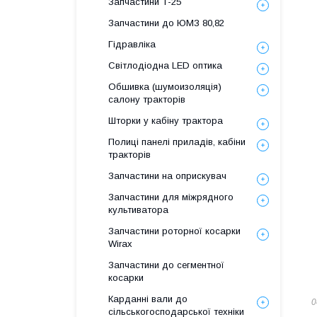
Запчастини Т-25
Запчастини до ЮМЗ 80,82
Гідравліка
Світлодіодна LED оптика
Обшивка (шумоизоляція)
салону тракторів
Шторки у кабіну трактора
Полиці панелі приладів, кабіни
тракторів
Запчастини на оприскувач
Запчастини для міжрядного
культиватора
Запчастини роторної косарки
Wirax
Запчастини до сегментної
косарки
Карданні вали до
0
сільськогосподарської техніки