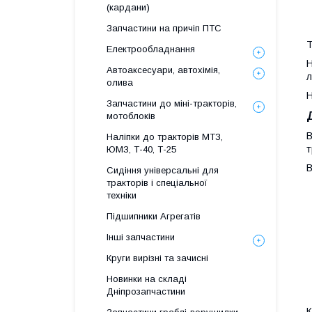
(кардани)
Запчастини на причіп ПТС
Т
Електрообладнання
Н
Автоаксесуари, автохімія,
л
олива
Н
Запчастини до міні-тракторів,
мотоблоків
В
Наліпки до тракторів МТЗ,
т
ЮМЗ, Т-40, Т-25
В
Сидіння універсальні для
тракторів і спеціальної
техніки
Підшипники Агрегатів
Інші запчастини
Круги вирізні та зачисні
Новинки на складі
Дніпрозапчастини
К