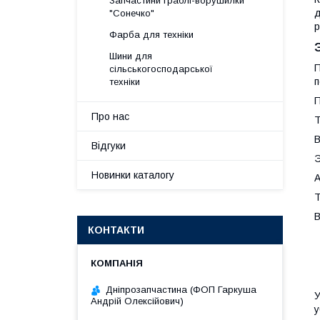
Запчастини граблі-ворушилки
д
"Сонечко"
р
Фарба для техніки
Шини для
П
сільськогосподарської
п
техніки
П
Про нас
Т
В
Відгуки
Э
Новинки каталогу
А
Т
В
КОНТАКТИ
Дніпрозапчастина (ФОП Гаркуша
У
Андрій Олексійович)
у