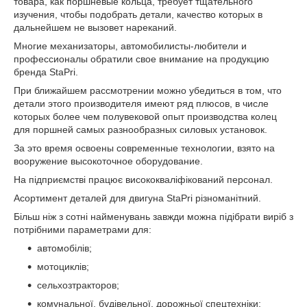
товара, как поршневые кольца, требует тщательного
изучения, чтобы подобрать детали, качество которых в
дальнейшем не вызовет нареканий.
Многие механизаторы, автомобилисты-любители и
профессионалы обратили свое внимание на продукцию
бренда StaPri.
При ближайшем рассмотрении можно убедиться в том, что
детали этого производителя имеют ряд плюсов, в числе
которых более чем полувековой опыт производства колец
для поршней самых разнообразных силовых установок.
За это время освоены современные технологии, взято на
вооружение высокоточное оборудование.
На підприємстві працює висококваліфікований персонал.
Асортимент деталей для двигуна StaPri різноманітний.
Більш ніж з сотні найменувань завжди можна підібрати виріб з
потрібними параметрами для:
автомобілів;
мотоциклів;
сельхозтракторов;
комунальної, будівельної, дорожньої спецтехніки;