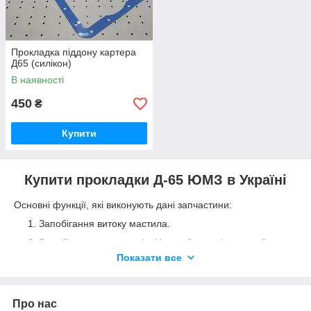
Прокладка піддону картера
Д65 (силікон)
В наявності
450
₴
Купити
Купити прокладки Д-65 ЮМЗ в Україні
Основні функції, які виконують дані запчастини:
Запобігання витоку мастила.
Запобігання витоку газів. Це особливо під час роботи
на високих оборотах чи умовах підвищених
Показати все
температур.
Поліпшення продуктивності. Завдяки надійності та
ефективності складових елементів мотор працює більш
Про нас