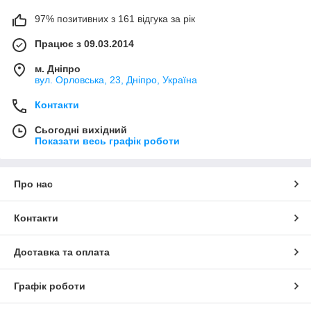
плавно та надійно, що покращує його продуктивність та
тривалість роботи.
97% позитивних з 161 відгука за рік
Підвищення довговічності. Прокладання двигунів
Працює з 09.03.2014
ЮМЗ допомагають збільшити термін служби двигуна
трактора.
м. Дніпро
В інтернет-магазині обладнання для сільгосптехніки
вул. Орловська, 23, Дніпро, Україна
Дніпрозапчастина покупці мають можливість придбати
Контакти
прокладки Д-65 ЮМЗ за доступною ціною. Для забезпечення
безпечної та ефективної сільськогосподарської діяльності
Сьогодні вихідний
необхідно регулярно перевіряти та замінювати обладнання
Показати весь графік роботи
трактора.
Про нас
Контакти
Доставка та оплата
Графік роботи