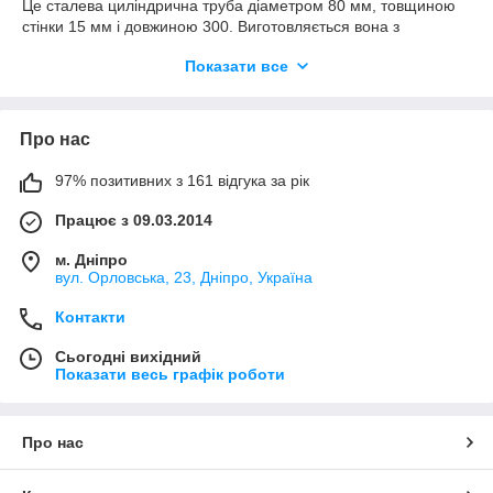
Це сталева циліндрична труба діаметром 80 мм, товщиною
стінки 15 мм і довжиною 300. Виготовляється вона з
легованої сталі, що володіє високою міцністю і
Показати все
зносостійкістю. Також проходить термообробку для
підвищення твердості та кріпиться болтами до рами
сільськогосподарської техніки МТЗ-80.
Про нас
Для регулювання положення шворня щодо труби у
конструкції використовуються прокладки завтовшки 0,1-0,5
97% позитивних з 161 відгука за рік
мм. Затягування здійснюється двома стопорними гвинтами з
обох боків. Для захисту від забруднення та вологи
Працює з 09.03.2014
комплектуючі закриваються гумовими чохлами.
У процесі експлуатації трактора МТЗ деталі зазнають
м. Дніпро
динамічних та ударних навантажень, що призводить до
вул. Орловська, 23, Дніпро, Україна
поступової появи несправностей. До них належать:
Контакти
люфт у поворотних кулаках переднього мосту,
погіршення керованості;
Сьогодні вихідний
Показати весь графік роботи
поява вібрації та стукотів при русі агротехніки;
протікання мастила через зазори у з'єднанні;
механічні пошкодження поверхні;
Про нас
ослаблення кріплення шворнів через знос різьблення
болтів.