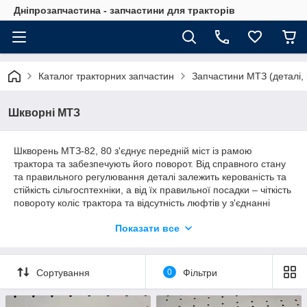
Дніпрозапчастина - запчастини для тракторів
Каталог тракторних запчастин
Запчастини МТЗ (деталі, 
Шкворні МТЗ
Шкворень МТЗ-82, 80 з'єднує передній міст із рамою
трактора та забезпечують його поворот. Від справного стану
та правильного регулювання деталі залежить керованість та
стійкість сільгосптехніки, а від їх правильної посадки – чіткість
повороту коліс трактора та відсутність люфтів у з'єднанні
моста з рамою, тому в процесі експлуатації необхідний
Показати все
регулярний контроль.
Сортування
0
Фільтри