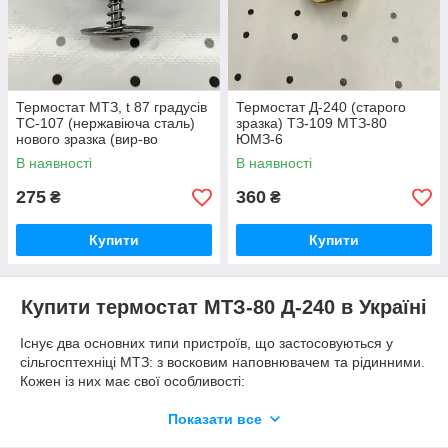
Термостат МТЗ, t 87 градусів
Термостат Д-240 (старого
ТС-107 (нержавіюча сталь)
зразка) ТЗ-109 МТЗ-80
нового зразка (вир-во
ЮМЗ-6
Прогрес)
В наявності
В наявності
275
360
₴
₴
Купити
Купити
Купити термостат МТЗ-80 Д-240 в Україні
Існує два основних типи пристроїв, що застосовуються у
сільгосптехніці МТЗ: з восковим наповнювачем та рідинними.
Кожен із них має свої особливості:
З восковим наповнювачем забезпечують плавне та
Показати все
точне відкриття та закриття клапана, завдяки чому
температура двигуна контролюється більш стабільно.