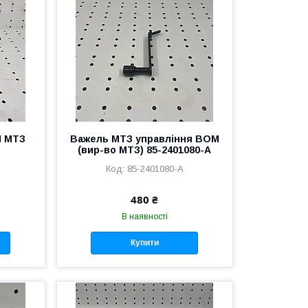
П МТЗ
Важель МТЗ управління ВОМ
(вир-во МТЗ) 85-2401080-А
85-2401080-А
480 ₴
В наявності
Купити