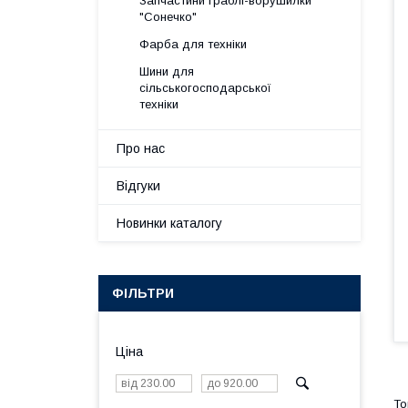
Запчастини граблі-ворушилки
"Сонечко"
Фарба для техніки
Шини для
сільськогосподарської
техніки
Про нас
Відгуки
Новинки каталогу
ФІЛЬТРИ
Ціна