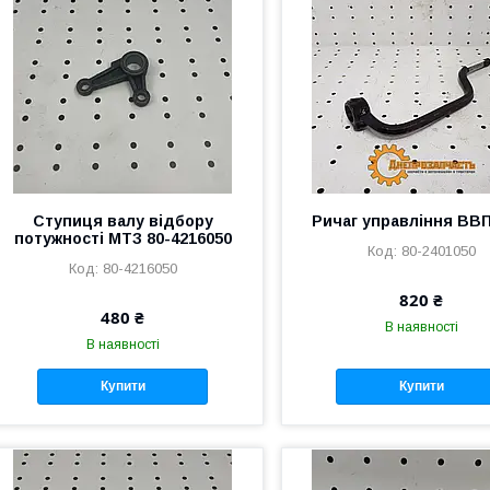
Ступиця валу відбору
Ричаг управління ВВ
потужності МТЗ 80-4216050
80-2401050
80-4216050
820 ₴
480 ₴
В наявності
В наявності
Купити
Купити