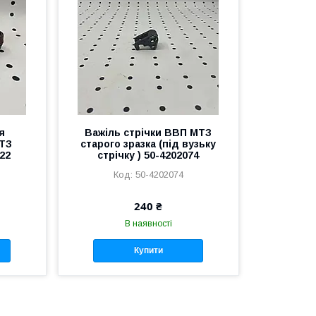
я
Важіль стрічки ВВП МТЗ
ТЗ
старого зразка (під вузьку
022
стрічку ) 50-4202074
50-4202074
240 ₴
В наявності
Купити