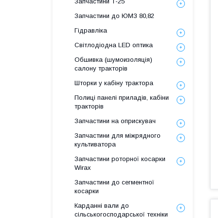
Запчастини Т-25
Запчастини до ЮМЗ 80,82
Гідравліка
Світлодіодна LED оптика
Обшивка (шумоизоляція)
салону тракторів
Шторки у кабіну трактора
Полиці панелі приладів, кабіни
тракторів
Запчастини на оприскувач
Запчастини для міжрядного
культиватора
Запчастини роторної косарки
Wirax
Запчастини до сегментної
косарки
Карданні вали до
сільськогосподарської техніки