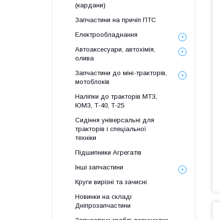
(кардани)
Запчастини на причіп ПТС
Електрообладнання
Автоаксесуари, автохімія,
олива
Запчастини до міні-тракторів,
мотоблоків
Наліпки до тракторів МТЗ,
ЮМЗ, Т-40, Т-25
Сидіння універсальні для
тракторів і спеціальної
техніки
Підшипники Агрегатів
Інші запчастини
Круги вирізні та зачисні
Новинки на складі
Дніпрозапчастини