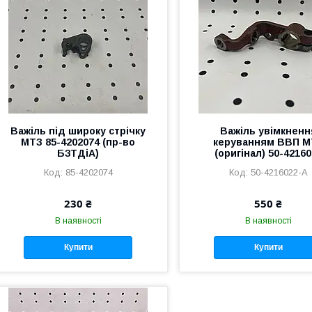
Важіль під широку стрічку
Важіль увімкненн
МТЗ 85-4202074 (пр-во
керуванням ВВП М
БЗТДіА)
(оригінал) 50-4216
85-4202074
50-4216022-А
230 ₴
550 ₴
В наявності
В наявності
Купити
Купити