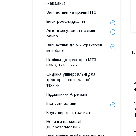
(кардани)
Запчастини на причіп ПТС
Електрообладнання
Автоаксесуари, автохімія,
олива
Запчастини до міні-тракторів,
мотоблоків
Наліпки до тракторів МТЗ,
ЮМЗ, Т-40, Т-25
Сидіння універсальні для
тракторів і спеціальної
Р
техніки
н
Підшипники Агрегатів
П
п
Інші запчастини
р
Круги вирізні та зачисні
ф
Новинки на складі
Дніпрозапчастини
Н