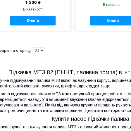
1 500 ₴
В наявності
В наявності
Купити
Купити
Підкачка МТЗ 82 (ПННТ, паливна помпа) в інт
учне підкачування палива МТЗ включає чавунний корпус, поршневий
агнітальний клапани, рукоятки, штифти, прокладки тощо.
омпа підкачування палива МТЗ має наступний принцип роботи: в с
ереміщається назад. У цей момент впускний клапан відкривається, 
егулювання пального). Потім під впливом пружини поршень рухаєт
ільтром очищення та металевим поршнем. Цей цикл повторюється 
Купити насос підкачки палива 
асос ручного підкачування палива МТЗ - основний компонент проце