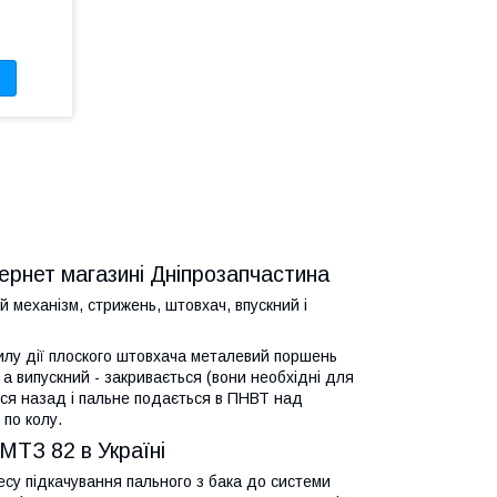
ернет магазині Дніпрозапчастина
 механізм, стрижень, штовхач, впускний і
илу дії плоского штовхача металевий поршень
а випускний - закривається (вони необхідні для
ься назад і пальне подається в ПНВТ над
по колу.
МТЗ 82 в Україні
су підкачування пального з бака до системи