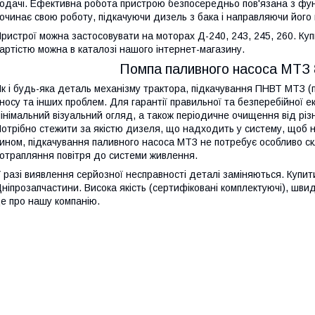
одачі. Ефективна робота пристрою безпосередньо пов'язана з фун
очинає свою роботу, підкачуючи дизель з бака і направляючи його 
ристрої можна застосовувати на моторах Д-240, 243, 245, 260. К
артістю можна в каталозі нашого інтернет-магазину.
Помпа паливного насоса МТЗ 8
к і будь-яка деталь механізму трактора, підкачування ПНВТ МТЗ (
носу та інших проблем. Для гарантії правильної та безперебійної 
інімальний візуальний огляд, а також періодичне очищення від рі
отрібно стежити за якістю дизеля, що надходить у систему, щоб 
ином, підкачування паливного насоса МТЗ не потребує особливо ск
отрапляння повітря до системи живлення.
 разі виявлення серйозної несправності деталі заміняються. Купит
ніпрозапчастини. Висока якість (сертифіковані комплектуючі), швид
е про нашу компанію.