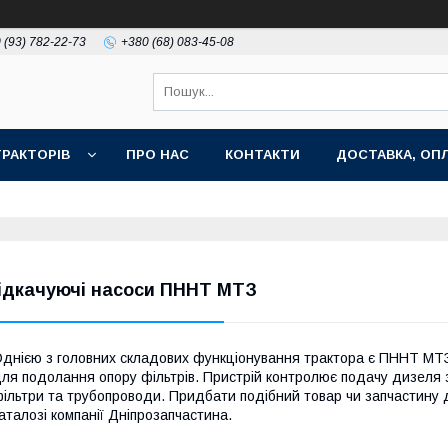
 (93) 782-22-73
+380 (68) 083-45-08
РАКТОРІВ
ПРО НАС
КОНТАКТИ
ДОСТАВКА, ОПЛ
ідкачуючі насоси ПННТ МТЗ
днією з головних складових функціонування трактора є ПННТ МТЗ 
ля подолання опору фільтрів. Пристрій контролює подачу дизеля з
ільтри та трубопроводи. Придбати подібний товар чи запчастину д
аталозі компанії Дніпрозапчастина.