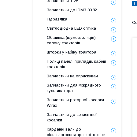
Запчастини Т-25
Запчастини до ЮМЗ 80,82
Гідравліка
Світлодіодна LED оптика
Обшивка (шумоизоляція)
салону тракторів
Шторки у кабіну трактора
Полиці панелі приладів, кабіни
тракторів
Запчастини на оприскувач
Запчастини для міжрядного
культиватора
Запчастини роторної косарки
Wirax
Запчастини до сегментної
косарки
Карданні вали до
сільськогосподарської техніки