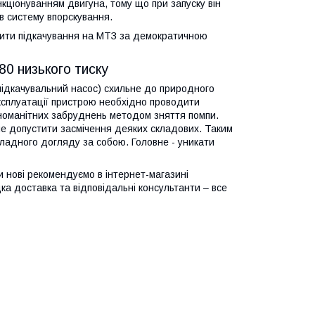
кціонуванням двигуна, тому що при запуску він
в систему впорскування.
упити підкачування на МТЗ за демократичною
0 низького тиску
підкачувальний насос) схильне до природного
експлуатації пристрою необхідно проводити
зноманітних забруднень методом зняття помпи.
не допустити засмічення деяких складових. Таким
ладного догляду за собою. Головне - уникати
и нові рекомендуємо в інтернет-магазині
ка доставка та відповідальні консультанти – все