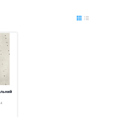
альний
А4