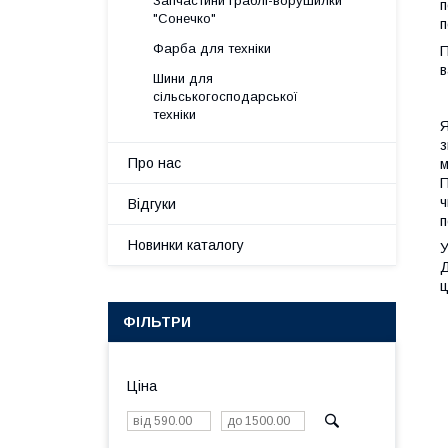
Запчастини граблі-ворушилки
п
"Сонечко"
п
Фарба для техніки
П
в
Шини для
сільськогосподарської
техніки
Я
з
Про нас
м
П
ч
Відгуки
п
Новинки каталогу
У
Д
ц
ФІЛЬТРИ
Ціна