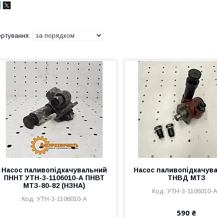
Насос паливопідкачувальний
Насос паливопідкачув
ПННТ УТН-3-1106010-А ПНВТ
ТНВД МТЗ
МТЗ-80-82 (НЗНА)
УТН-3-1106010-
УТН-3-1106010-А
590 ₴