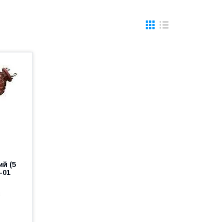
ий (5
-01
1