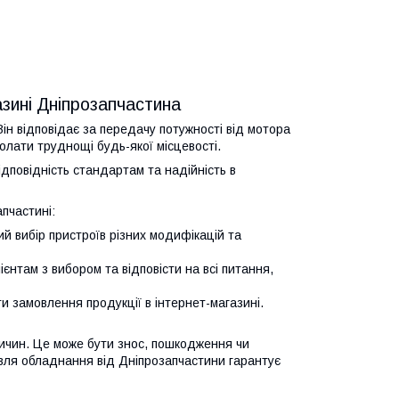
азині Дніпрозапчастина
Він відповідає за передачу потужності від мотора
олати труднощі будь-якої місцевості.
ідповідність стандартам та надійність в
пчастині:
й вибір пристроїв різних модифікацій та
єнтам з вибором та відповісти на всі питання,
и замовлення продукції в інтернет-магазині.
ричин. Це може бути знос, пошкодження чи
івля обладнання від Дніпрозапчастини гарантує