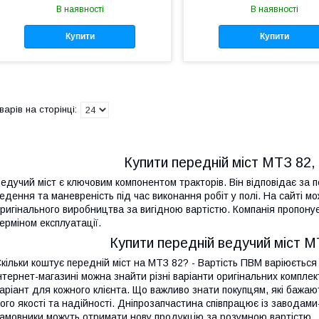
В наявності
В наявності
Купити
Купити
Купити передній міст МТЗ 82, 8
едучий міст є ключовим компонентом тракторів. Він відповідає за 
едення та маневреність під час виконання робіт у полі. На сайті м
ригінального виробництва за вигідною вартістю. Компанія пропону
ерміном експлуатації.
Купити передній ведучий міст МТ
кільки коштує передній міст на МТЗ 82? - Вартість ПВМ варіюється 
нтернет-магазині можна знайти різні варіанти оригінальних компл
аріант для кожного клієнта. Що важливо знати покупцям, які бажають
ого якості та надійності. Дніпрозапчастина співпрацює із завода
амовники можуть отримати нову продукцію за розумною вартістю.