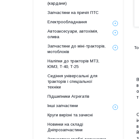
(кардани)
Запчастини на причіп ПТС
Електрообладнання
Автоаксесуари, автохімія,
олива
Запчастини до міні-тракторів,
мотоблоків
Наліпки до тракторів МТЗ,
ЮМЗ, Т-40, Т-25
Сидіння універсальні для
В
тракторів і спеціальної
в
техніки
о
Підшипники Агрегатів
т
Інші запчастини
С
Круги вирізні та зачисні
і
Новинки на складі
в
Дніпрозапчастини
й
з