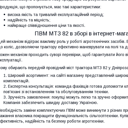
родукція, що пропонується, має такі характеристики:
висока якість та тривалий експлуатаційний період;
надійність та міцність;
найкраще співвідношення ціни та якості.
ПВМ МТЗ 82 в зборі в інтернет-маг
ей механізм відіграє важливу роль у роботі агротехнічних засобів. 
о коліс, дозволяючи трактору ефективно маневрувати на полі та д
ожен механізм проходить суворі перевірки, щоб гарантувати його в
ксплуатації.
ому обирають передній провідний міст трактора МТЗ 82 у Дніпроза
Широкий асортимент: на сайті магазину представлений широки
комплектацій.
Експертна консультація: команда фахівців готова допомогти клі
пов'язані зі встановленням та обслуговуванням техніки.
Зручність замовлення: покупці можуть легко та зручно оформит
Компанія забезпечить швидку доставку Україною.
еобхідність заміни комплектуючих ПВМ може виникнути з різних п
ажання власника покращити функціональність сільгосптехніки. Куп
фективність, надійність та безпеку роботи агротехніки.