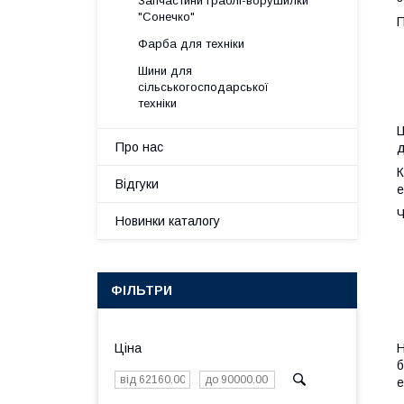
Запчастини граблі-ворушилки
"Сонечко"
П
Фарба для техніки
Шини для
сільськогосподарської
техніки
Ц
Про нас
д
К
Відгуки
е
Ч
Новинки каталогу
ФІЛЬТРИ
Н
Ціна
б
е