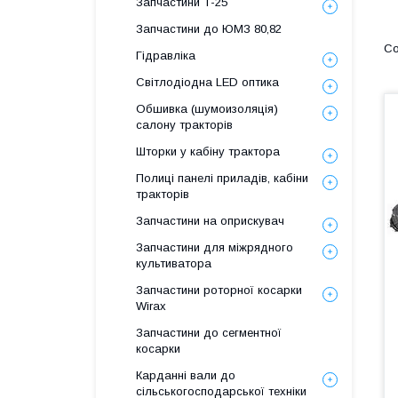
Запчастини Т-25
Запчастини до ЮМЗ 80,82
Гідравліка
Світлодіодна LED оптика
Обшивка (шумоизоляція)
салону тракторів
Шторки у кабіну трактора
Полиці панелі приладів, кабіни
тракторів
Запчастини на оприскувач
Запчастини для міжрядного
культиватора
Запчастини роторної косарки
Wirax
Запчастини до сегментної
косарки
Карданні вали до
сільськогосподарської техніки