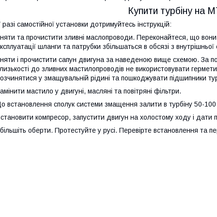
Купити турбіну на 
 разі самостійної установки дотримуйтесь інструкцій:
няти та прочистити зливні маслопроводи. Переконайтеся, що вони 
ксплуатації шланги та патрубки збільшаться в обсязі з внутрішньо
няти і прочистити сапун двигуна за наведеною вище схемою. За п
лизькості до зливних мастилопроводів не використовувати гермети
озчинятися у змащувальній рідині та пошкоджувати підшипники т
амінити мастило у двигуні, масляні та повітряні фільтри.
о встановлення сполук системи змащення залити в турбіну 50-100 
становити компресор, запустити двигун на холостому ходу і дати 
більшіть оберти. Протестуйте у русі. Перевірте встановлення та пе