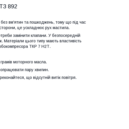
МТЗ 892
без вм'ятин та пошкоджень, тому що під час
ї сторони, це ускладнює рух мастила.
отреби замінити клапани. У безпосередній
к. Матеріали цього типу мають властивість
урбокомпресора ТКР 7 Н2Т.
грамів моторного масла.
попрацювати пару хвилин.
реконайтеся, що відсутній витік повітря.