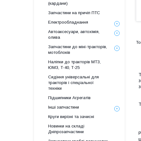
(кардани)
Запчастини на причіп ПТС
Електрообладнання
Автоаксесуари, автохімія,
олива
Запчастини до міні-тракторів,
мотоблоків
Наліпки до тракторів МТЗ,
ЮМЗ, Т-40, Т-25
Т
Сидіння універсальні для
з
тракторів і спеціальної
з
техніки
Підшипники Агрегатів
Т
Інші запчастини
Круги вирізні та зачисні
Новинки на складі
Дніпрозапчастини
Р
ш