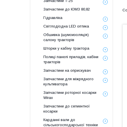
Запчастини Т-25
Запчастини до ЮМЗ 80,82
Гідравліка
Світлодіодна LED оптика
Обшивка (шумоизоляція)
салону тракторів
Шторки у кабіну трактора
Полиці панелі приладів, кабіни
тракторів
Запчастини на оприскувач
Запчастини для міжрядного
культиватора
Запчастини роторної косарки
Wirax
Запчастини до сегментної
косарки
Карданні вали до
сільськогосподарської техніки