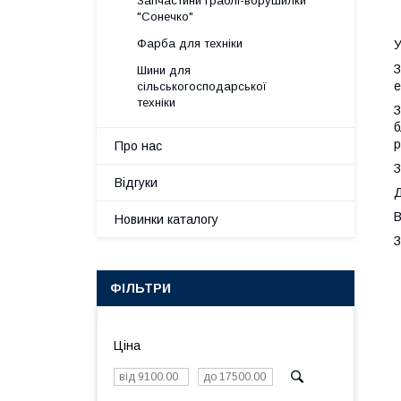
Запчастини граблі-ворушилки
"Сонечко"
Фарба для техніки
У
З
Шини для
е
сільськогосподарської
техніки
З
б
р
Про нас
З
Відгуки
Д
В
Новинки каталогу
З
ФІЛЬТРИ
Ціна