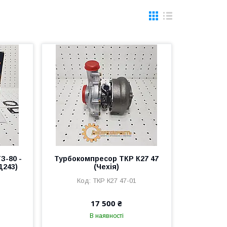
З-80 -
Турбокомпресор ТКР К27 47
Д243)
(Чехія)
ТКР К27 47-01
17 500 ₴
В наявності