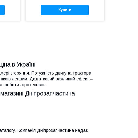
Купити
іна в Україні
амері згоряння. Потужність двигуна трактора
хнікою легшим. Додатковий важливий ефект –
ас роботи агротехніки.
 магазині Дніпрозапчастина
аталогу. Компанія Дніпрозапчастина надає