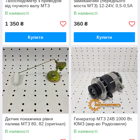
Тахоспидометр з приводом
замикаючий (переднього
від гнучкого валу МТЗ
моста МТЗ) 12-24V, 0,5-0,5А
В наявності
В наявності
1 350
360
₴
₴
Купити
Купити
Датчик покажчика рівня
Генератор МТЗ 24В 1000 Вт,
палива МТЗ 80, 82 (оригінал)
ЮМЗ (вир-во Радіохвиля)
В наявності
В наявності