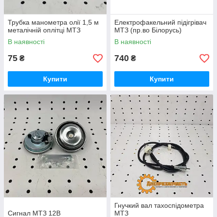
Трубка манометра олії 1,5 м
Електрофакельний підігрівач
металічній оплітці МТЗ
МТЗ (пр.во Білорусь)
В наявності
В наявності
75
740
₴
₴
Купити
Купити
Гнучкий вал тахоспідометра
Сигнал МТЗ 12В
МТЗ