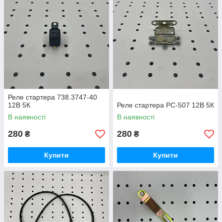
Доставка по Україні, готовність і наявність можливості
співпрацювати з компаніями ближнього зарубіжжя.
Професійні консультанти, які розуміють специфіку
галузі.
Вам досить вибрати потрібний товар і оформити замовлення.
При необхідності вам надається консультативна допомога
щодо вибору форми оплати та способу її проведення.
Реле стартера 738.3747-40
12В 5К
Реле стартера РС-507 12В 5К
В наявності
В наявності
280
280
₴
₴
Купити
Купити