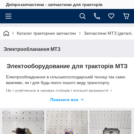
Дніпрозапчастина - запчастини для тракторів
Каталог тракторних запчастин
Запчастини МТЗ (деталі, 
Электрообланання МТЗ
Электооборудование для тракторів МТЗ
Електрообладнання в сільськогосподарській техніці так само
важливо, як і для будь-якого іншого виду транспорту.
Це і освітлення в умовах сутінків і поганої видимості, і
можливість подавати світлові і звукові сигнали під час руху, і
Показати все
взагалі повноцінна робота трактора, включаючи пуск двигуна.
Звичайно, моделі МТЗ не обладнані електричними
склопідйомниками, але і в них досить вузлів, які можуть
вимагати періодичної заміни.
Тут важливо правильно підібрати нові елементи, які будуть