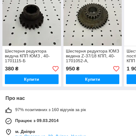
Шестерня редуктора
Шестерня редуктора ЮМЗ
Шест
ведуча КПП ЮМЗ , 40-
ведена Z-37/18 КПП, 40-
пост
1701115-Б
1701052-А,
КПП 
170
380
950
1 9
₴
₴
Купити
Купити
Про нас
97% позитивних з 160 відгуків за рік
Працює з 09.03.2014
м. Дніпро