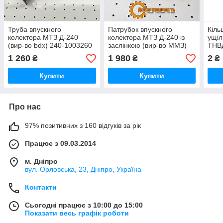
Труба впускного
Патрубок впускного
Кіль
колектора МТЗ Д-240
колектора МТЗ Д-240 із
ущіл
(вир-во bdx) 240-1003260
заслінкою (вир-во ММЗ)
ТНВ
240-1003220-В
1 260
1 980
2
₴
₴
₴
Купити
Купити
Про нас
97% позитивних з 160 відгуків за рік
Працює з 09.03.2014
м. Дніпро
вул. Орловська, 23, Дніпро, Україна
Контакти
Сьогодні працює з 10:00 до 15:00
Показати весь графік роботи