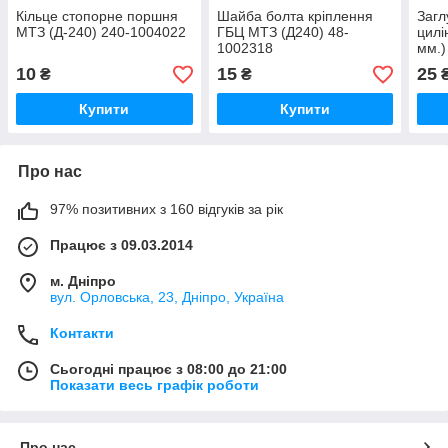
Кільце стопорне поршня
Шайба болта кріплення
Загл
МТЗ (Д-240) 240-1004022
ГБЦ МТЗ (Д240) 48-
цилі
1002318
мм.)
Ф-35
10
15
25
₴
₴
Купити
Купити
Про нас
97% позитивних з 160 відгуків за рік
Працює з 09.03.2014
м. Дніпро
вул. Орловська, 23, Дніпро, Україна
Контакти
Сьогодні працює з 08:00 до 21:00
Показати весь графік роботи
Про нас