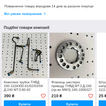
Повернення товару впродовж 14 днів за рахунок покупця
Всі умови повернення
Подібні товари компанії
Комплект трубок ТНВД
Фланець шестерні
Штуц
240-1104300-01/02/03/04
приводу ТНВД МТЗ Д-240
напр
Д-240 МТЗ-80-82
(пр-во ММЗ) 240-1006327
1111
390
210
25
₴
₴
Купити
Купити