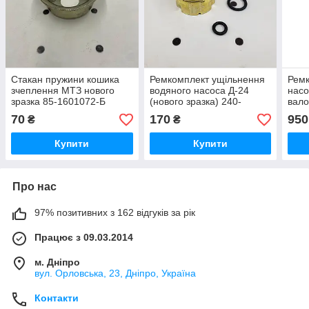
Стакан пружини кошика
Ремкомплект ущільнення
Ремк
зчеплення МТЗ нового
водяного насоса Д-24
насо
зразка 85-1601072-Б
(нового зразка) 240-
вало
1307030 Д-240
70
170
950
₴
₴
Купити
Купити
Про нас
97% позитивних з 162 відгуків за рік
Працює з 09.03.2014
м. Дніпро
вул. Орловська, 23, Дніпро, Україна
Контакти