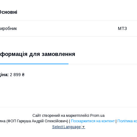
Основні
иробник
МТЗ
нформація для замовлення
іна:
2 899 ₴
Сайт створений на маркетплейсі
Prom.ua
Дніпрозапчастина (ФОП Гаркуша Андрій Олексійович) |
Поскаржитися на контент
|
Політика к
Select Language
▼