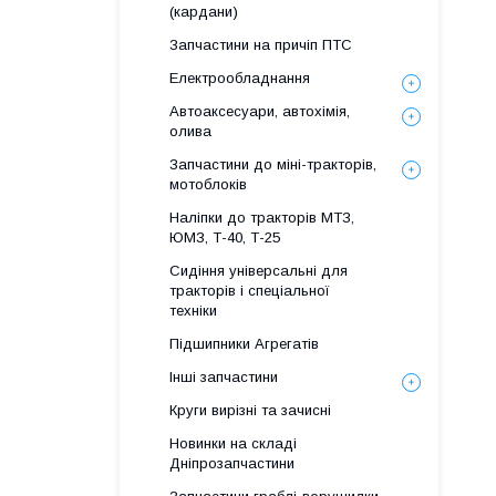
(кардани)
Запчастини на причіп ПТС
Електрообладнання
Автоаксесуари, автохімія,
олива
Запчастини до міні-тракторів,
мотоблоків
Наліпки до тракторів МТЗ,
ЮМЗ, Т-40, Т-25
Сидіння універсальні для
тракторів і спеціальної
техніки
Підшипники Агрегатів
Інші запчастини
Круги вирізні та зачисні
Новинки на складі
Дніпрозапчастини