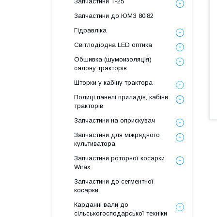
Запчастини Т-25
Запчастини до ЮМЗ 80,82
Гідравліка
Світлодіодна LED оптика
Обшивка (шумоизоляція)
салону тракторів
Шторки у кабіну трактора
Полиці панелі приладів, кабіни
тракторів
Запчастини на оприскувач
Запчастини для міжрядного
культиватора
Запчастини роторної косарки
Wirax
Запчастини до сегментної
косарки
Карданні вали до
сільськогосподарської техніки