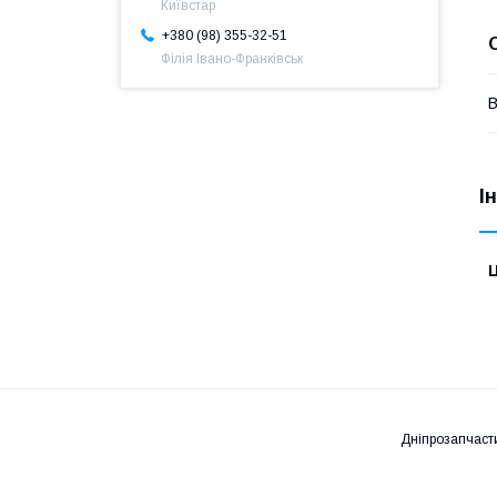
Київстар
+380 (98) 355-32-51
Філія Івано-Франківськ
В
І
Ц