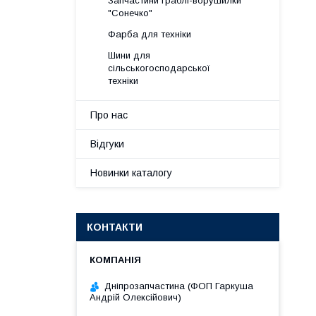
Запчастини граблі-ворушилки
"Сонечко"
Фарба для техніки
Шини для
сільськогосподарської
техніки
Про нас
Відгуки
Новинки каталогу
КОНТАКТИ
Дніпрозапчастина (ФОП Гаркуша
Андрій Олексійович)