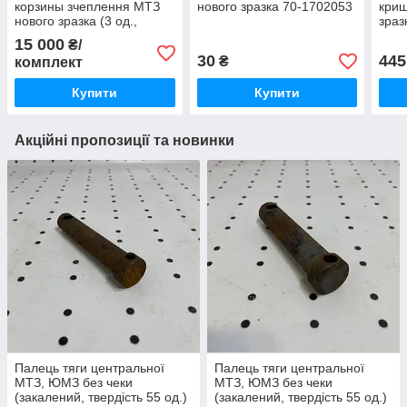
корзины зчеплення МТЗ
нового зразка 70-1702053
криш
нового зразка (3 од.,
зраз
БЗТДіА)
15 000
₴/
30
445
₴
комплект
Купити
Купити
Акційні пропозиції та новинки
Палець тяги центральної
Палець тяги центральної
МТЗ, ЮМЗ без чеки
МТЗ, ЮМЗ без чеки
(закалений, твердість 55 од.)
(закалений, твердість 55 од.)