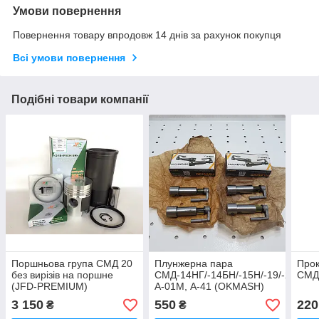
Умови повернення
Повернення товару впродовж 14 днів за рахунок покупця
Всі умови повернення
Подібні товари компанії
Поршньова група СМД 20
Плунжерна пара
Прок
без вирізів на поршне
СМД-14НГ/-14БН/-15Н/-19/-20,
СМД 
(JFD-PREMIUM)
А-01М, А-41 (OKMASH)
3 150
550
220
₴
₴