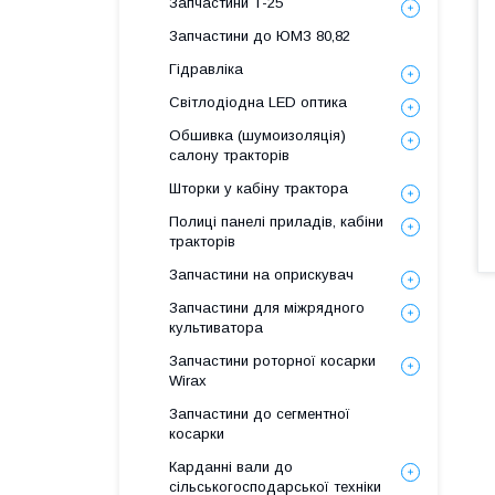
Запчастини Т-25
Запчастини до ЮМЗ 80,82
Гідравліка
Світлодіодна LED оптика
Обшивка (шумоизоляція)
салону тракторів
Шторки у кабіну трактора
Полиці панелі приладів, кабіни
тракторів
Запчастини на оприскувач
Запчастини для міжрядного
культиватора
Запчастини роторної косарки
Wirax
Запчастини до сегментної
косарки
Карданні вали до
сільськогосподарської техніки