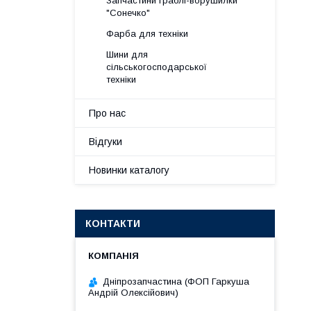
Запчастини граблі-ворушилки
"Сонечко"
Фарба для техніки
Шини для
сільськогосподарської
техніки
Про нас
Відгуки
Новинки каталогу
КОНТАКТИ
Дніпрозапчастина (ФОП Гаркуша
Андрій Олексійович)