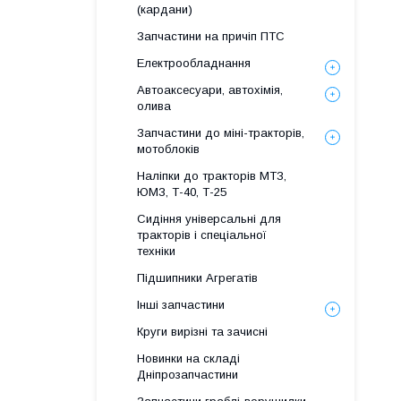
(кардани)
Запчастини на причіп ПТС
Електрообладнання
Автоаксесуари, автохімія,
олива
Запчастини до міні-тракторів,
мотоблоків
Наліпки до тракторів МТЗ,
ЮМЗ, Т-40, Т-25
Сидіння універсальні для
тракторів і спеціальної
техніки
Підшипники Агрегатів
Інші запчастини
Круги вирізні та зачисні
Новинки на складі
Дніпрозапчастини