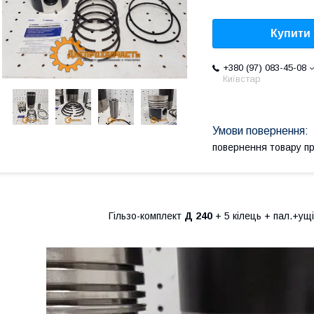
Купити
+380 (97) 083-45-08
Київстар
повернення товару п
Гільзо-комплект
Д
240
+ 5 кілець + пал.+у