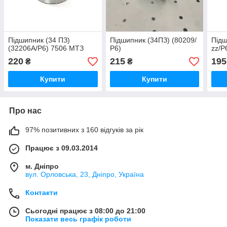
Підшипник (34 ПЗ)
Підшипник (34ПЗ) (80209/
Підш
(32206А/Р6) 7506 МТЗ
Р6)
zz/P
220
215
195
₴
₴
Купити
Купити
Про нас
97% позитивних з 160 відгуків за рік
Працює з 09.03.2014
м. Дніпро
вул. Орловська, 23, Дніпро, Україна
Контакти
Сьогодні працює з 08:00 до 21:00
Показати весь графік роботи