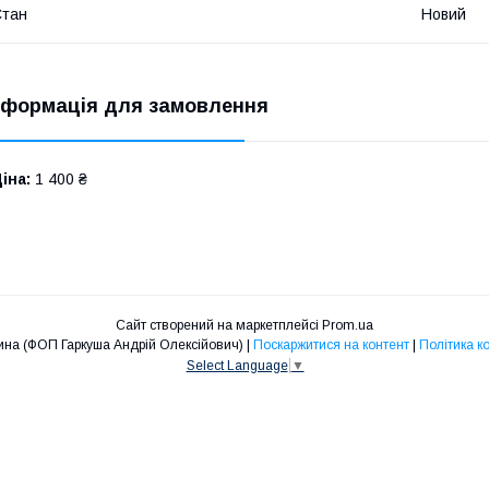
Стан
Новий
нформація для замовлення
іна:
1 400 ₴
Сайт створений на маркетплейсі
Prom.ua
Дніпрозапчастина (ФОП Гаркуша Андрій Олексійович) |
Поскаржитися на контент
|
Політика к
Select Language
▼