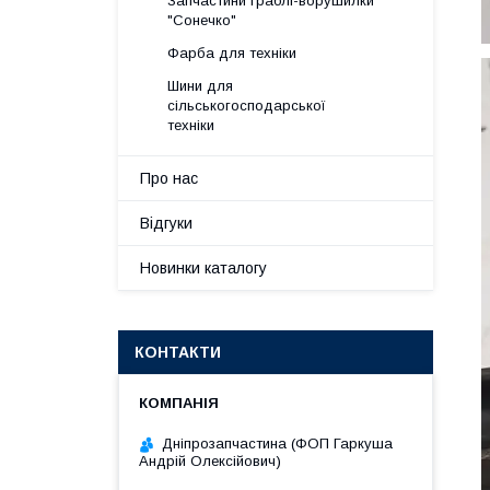
Запчастини граблі-ворушилки
"Сонечко"
Фарба для техніки
Шини для
сільськогосподарської
техніки
Про нас
Відгуки
Новинки каталогу
КОНТАКТИ
Дніпрозапчастина (ФОП Гаркуша
Андрій Олексійович)