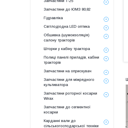
Запчастини Т-25
Запчастини до ЮМЗ 80,82
Гідравліка
Світлодіодна LED оптика
Обшивка (шумоизоляція)
салону тракторів
Шторки у кабіну трактора
Полиці панелі приладів, кабіни
тракторів
Запчастини на оприскувач
Ш
Запчастини для міжрядного
культиватора
Запчастини роторної косарки
Wirax
Запчастини до сегментної
косарки
Карданні вали до
сільськогосподарської техніки