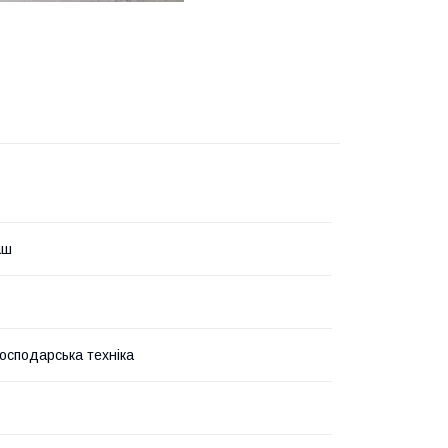
аш
господарська техніка