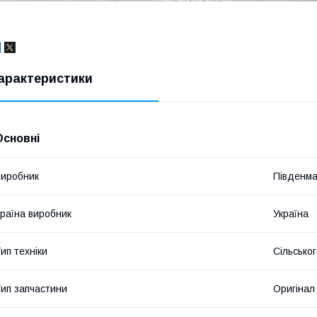
арактеристики
Основні
иробник
Південм
раїна виробник
Україна
ип техніки
Сільсько
ип запчастини
Оригінал