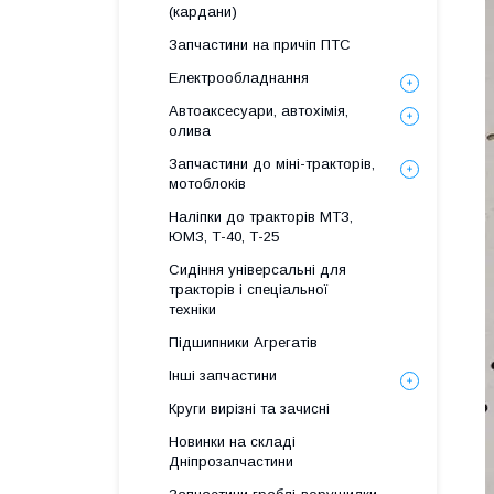
(кардани)
Запчастини на причіп ПТС
Електрообладнання
Автоаксесуари, автохімія,
олива
Запчастини до міні-тракторів,
мотоблоків
Наліпки до тракторів МТЗ,
ЮМЗ, Т-40, Т-25
Сидіння універсальні для
тракторів і спеціальної
техніки
Підшипники Агрегатів
Інші запчастини
Круги вирізні та зачисні
Новинки на складі
Дніпрозапчастини