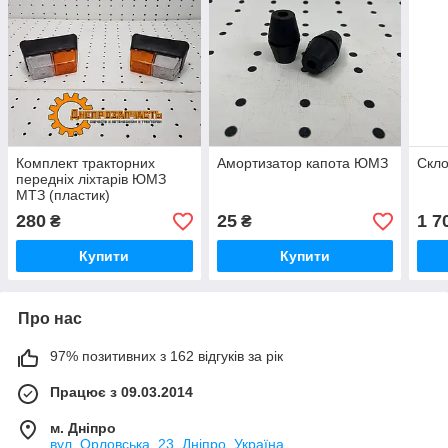
Комплект тракторних
Амортизатор капота ЮМЗ
Скл
передніх ліхтарів ЮМЗ
МТЗ (пластик)
280
25
1 7
₴
₴
Купити
Купити
Про нас
97% позитивних з 162 відгуків за рік
Працює з 09.03.2014
м. Дніпро
вул. Орловська, 23, Дніпро, Україна