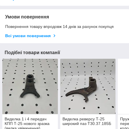
Умови повернення
Повернення товару впродовж 14 днів за рахунок покупця
Всі умови повернення
Подібні товари компанії
Виделка 1 і 4 передач
Виделка реверсу Т-25
Пру
КПП Т-25 нового зразка
широкий паз Т30.37.185Б
пер
(вилка увімкнення)
коло