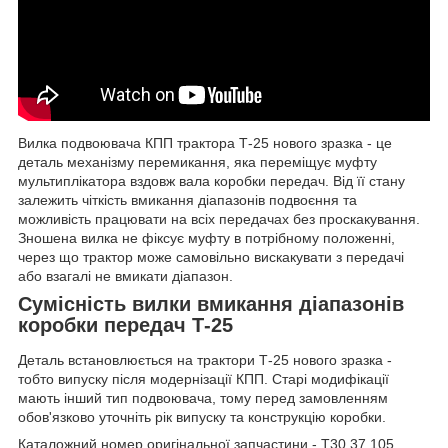
Вилка подвоювача КПП трактора Т-25 нового зразка - це
деталь механізму перемикання, яка переміщує муфту
мультиплікатора вздовж вала коробки передач. Від її стану
залежить чіткість вмикання діапазонів подвоєння та
можливість працювати на всіх передачах без проскакування.
Зношена вилка не фіксує муфту в потрібному положенні,
через що трактор може самовільно вискакувати з передачі
або взагалі не вмикати діапазон.
Сумісність вилки вмикання діапазонів
коробки передач Т-25
Деталь встановлюється на трактори Т-25 нового зразка -
тобто випуску після модернізації КПП. Старі модифікації
мають інший тип подвоювача, тому перед замовленням
обов'язково уточніть рік випуску та конструкцію коробки.
Каталожний номер оригінальної запчастини - Т30.37.105.