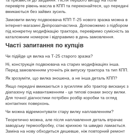
та призвести до заїдання. Після першого виїзду на поле
перевірте рівень масла в КПП та переконайтеся, що передачі
вмикаються без зайвих зусиль.
Замовити вилку подвоювача КПП Т-25 нового зразка можна в
інтернет-магазині Дніпрозапчастина. Допоможемо з підбором
під конкретну модифікацію трактора, перевіримо сумісність за
каталожним номером і відправимо в день замовлення.
Часті запитання по купців
Чи підійде ця вилка на Т-25 старого зразка?
Ні, конструкція подвоювача на старих модифікаціях інша.
Перед замовленням уточніть рік випуску трактора та тип КПП.
Як зрозуміти, що вилка зношена, а не інша деталь КПП?
Якщо передачі вмикаються з зусиллям або трактор вискакує з
діапазону під навантаженням - це типові ознаки зносу вилки.
Для точної діагностики потрібен розбір коробки та огляд
контактних поверхонь.
Чи можна відремонтувати стару вилку наплавленням?
Теоретично можна, але після наплавлення деталь втрачає
заводську термообробку, стає крихкою та швидко ламається.
Заміна на нову обходиться дешевше, ніж повторний ремонт