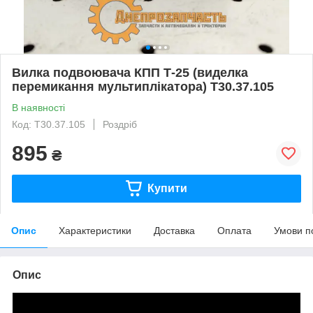
Вилка подвоювача КПП Т-25 (виделка
перемикання мультиплікатора) Т30.37.105
В наявності
Код: Т30.37.105
Роздріб
895
₴
Купити
Опис
Характеристики
Доставка
Оплата
Умови п
Опис