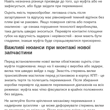
Навіть незначна різниця призведе до того, що муфта або не
зафіксується, або буде заїдати при перемиканні.
Оцініть якість термообробки: легована сталь після
загартування та відпуску має рівномірний темний відтінок без
плям іржі чи раковин. Якщо поверхня світла або покрита
окалиною - це ознака порушення технології виробництва,
така деталь швидко зноситься. Перевірте контактні площини
губок на відсутність задирок і нерівностей - вони мають бути
гладкими, інакше муфта буде спрацьовуватися прискорено.
Важливі нюанси при монтажі нової
запчастини
Перед встановленням нової вилки обов'язково оцініть стан
муфти подвоювача: якщо на її канавці є виробка або задири,
вилка теж швидко вийде з ладу. Змастіть стержень вилки
трансмісійним мастилом перед установкою в корпус КПП - це
знизить тертя та полегшить перемикання. Після збирання
коробки перевірте хід важеля перемикання діапазонів на всіх
режимах: муфта має чітко фіксуватися в крайніх положеннях
без заїдань.
Не затягуйте болти кріплення механізму перемикання з
надмірним зусиллям - це може деформувати стержень вилки