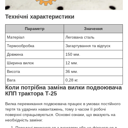
Технічні характеристики
Параметр
Значення
Матеріал
Легована сталь
Термообробка
Загартування та відпуск
Довжина
150 мм.
Ширина вилок
12 мм.
Висота
36 мм.
Вага
0,28 кг.
Коли потрібна заміна вилки подвоювача
КПП трактора Т-25
Вилка перемикання подвоювача працює в умовах постійного
тертя та ударних навантажень, тому з часом її робочі
поверхні спрацьовуються. Основні ознаки, що вказують на
необхідність заміни:
Передачі вмикаються з зусиллям або не фіксуються в