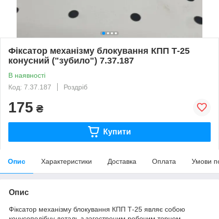
Фіксатор механізму блокування КПП Т-25
конусний ("зубило") 7.37.187
В наявності
Код: 7.37.187
Роздріб
175
₴
Купити
Опис
Характеристики
Доставка
Оплата
Умови п
Опис
Фіксатор механізму блокування КПП Т-25 являє собою
конусоподібну деталь з загостреним робочим торцем