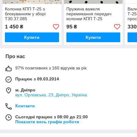
Колонка КПП Т-25 з
Пружина важеля
Вал
блокуванням у зборі
перемикання передач
Т-25
Т30.37.085
колонки КПП Т-25
прос
(пружина куліси,
подв
1 450
95
330
₴
₴
фіксатора коробки)
Т30.37.120
Купити
Купити
Про нас
97% позитивних з 160 відгуків за рік
Працює з 09.03.2014
м. Дніпро
вул. Орловська, 23, Дніпро, Україна
Контакти
Сьогодні працює з 08:00 до 21:00
Показати весь графік роботи