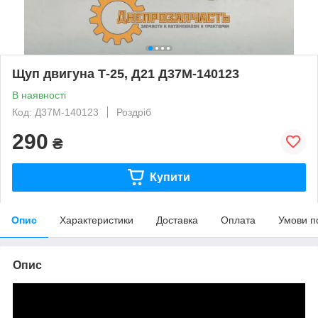
Щуп двигуна Т-25, Д21 Д37М-140123
В наявності
Код: Д37М-140123
Роздріб
290
₴
Купити
Опис
Характеристики
Доставка
Оплата
Умови п
Опис