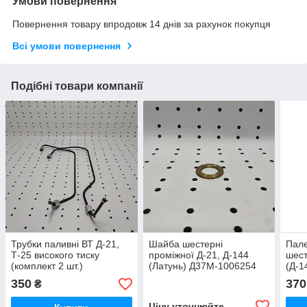
Умови повернення
Повернення товару впродовж 14 днів за рахунок покупця
Всі умови повернення
Подібні товари компанії
Трубки паливні ВТ Д-21,
Шайба шестерні
Пале
Т-25 високого тиску
проміжної Д-21, Д-144
шест
(комплект 2 шт.)
(Латунь) Д37М-1006254
(Д-1
Д37М-1104200-11
Д37
350
370
₴
Ціну уточнюйте