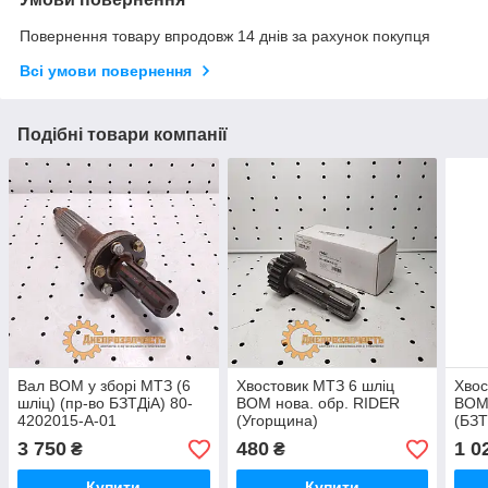
Повернення товару впродовж 14 днів за рахунок покупця
Всі умови повернення
Подібні товари компанії
Вал ВОМ у зборі МТЗ (6
Хвостовик МТЗ 6 шліц
Хвос
шліц) (пр-во БЗТДіА) 80-
ВОМ нова. обр. RIDER
ВОМ 
4202015-А-01
(Угорщина)
(БЗТ
3 750
480
1 0
₴
₴
Купити
Купити