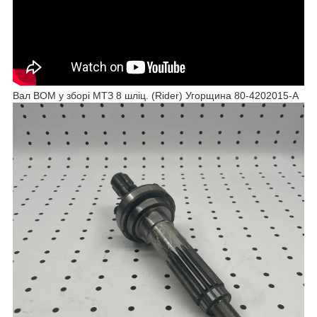
Вал ВОМ у зборі МТЗ 8 шліц. (Rider) Угорщина 80-4202015-А