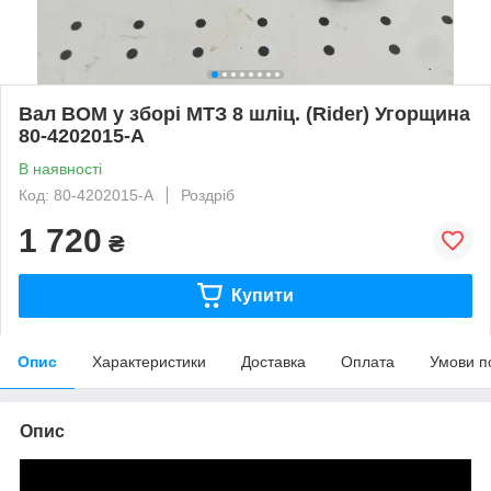
Вал ВОМ у зборі МТЗ 8 шліц. (Rider) Угорщина
80-4202015-А
В наявності
Код: 80-4202015-А
Роздріб
1 720
₴
Купити
Опис
Характеристики
Доставка
Оплата
Умови п
Опис