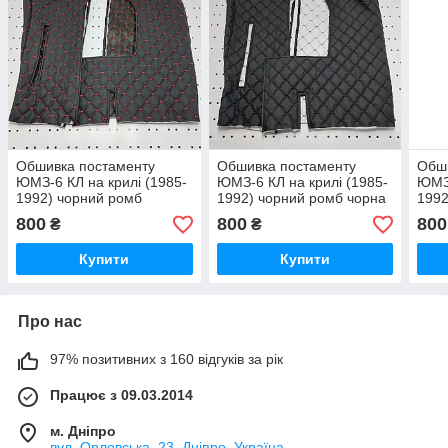
Обшивка постаменту
Обшивка постаменту
Обш
ЮМЗ-6 КЛ на крилі (1985-
ЮМЗ-6 КЛ на крилі (1985-
ЮМЗ-
1992) чорний ромб
1992) чорний ромб чорна
1992
червона нитка
нитка
нитк
800
800
800
₴
₴
Купити
Купити
Про нас
97% позитивних з 160 відгуків за рік
Працює з 09.03.2014
м. Дніпро
вул. Орловська, 23, Дніпро, Україна