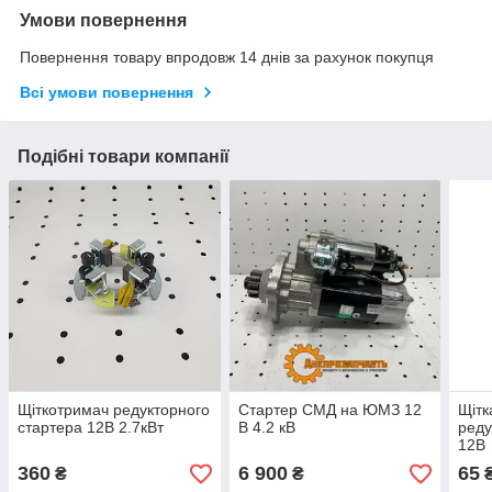
Умови повернення
Повернення товару впродовж 14 днів за рахунок покупця
Всі умови повернення
Подібні товари компанії
Щіткотримач редукторного
Стартер СМД на ЮМЗ 12
Щітк
стартера 12В 2.7кВт
В 4.2 кВ
реду
12В
360
6 900
65
₴
₴