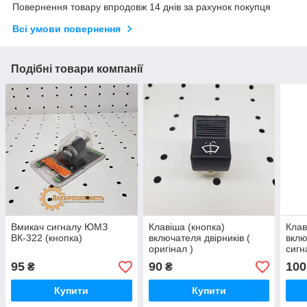
Повернення товару впродовж 14 днів за рахунок покупця
Всі умови повернення
Подібні товари компанії
Вмикач сигналу ЮМЗ
Клавіша (кнопка)
Клав
ВК-322 (кнопка)
включателя двірників (
вклю
оригінал )
сигн
95
90
100
₴
₴
Купити
Купити