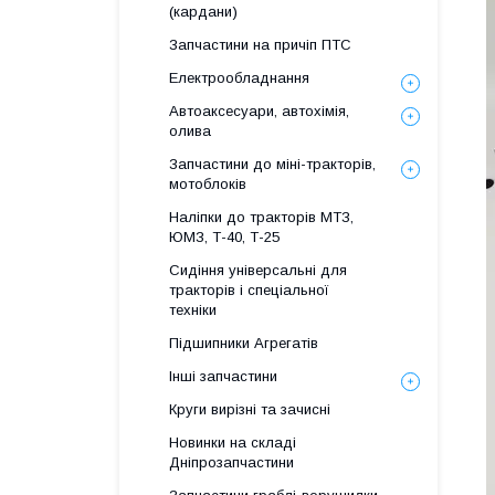
(кардани)
Запчастини на причіп ПТС
Електрообладнання
Автоаксесуари, автохімія,
олива
Запчастини до міні-тракторів,
мотоблоків
Наліпки до тракторів МТЗ,
ЮМЗ, Т-40, Т-25
Сидіння універсальні для
тракторів і спеціальної
техніки
Підшипники Агрегатів
Інші запчастини
Круги вирізні та зачисні
Новинки на складі
Дніпрозапчастини