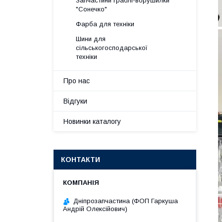
Запчастини граблі-ворушилки
"Сонечко"
Фарба для техніки
Шини для
сільськогосподарської
техніки
Про нас
Відгуки
Новинки каталогу
КОНТАКТИ
Дніпрозапчастина (ФОП Гаркуша
Андрій Олексійович)