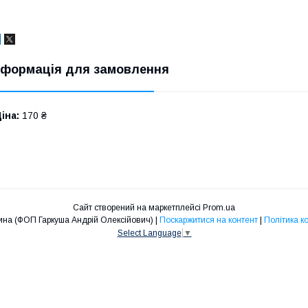
нформація для замовлення
іна:
170 ₴
Сайт створений на маркетплейсі
Prom.ua
Дніпрозапчастина (ФОП Гаркуша Андрій Олексійович) |
Поскаржитися на контент
|
Політика к
Select Language
▼