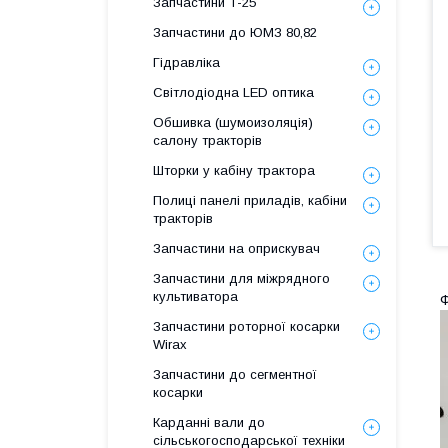
Запчастини Т-25
Запчастини до ЮМЗ 80,82
Гідравліка
Світлодіодна LED оптика
Обшивка (шумоизоляція)
салону тракторів
Шторки у кабіну трактора
Полиці панелі приладів, кабіни
тракторів
Запчастини на оприскувач
Запчастини для міжрядного
культиватора
Ф
Запчастини роторної косарки
Wirax
Запчастини до сегментної
косарки
Карданні вали до
сільськогосподарської техніки