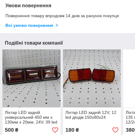
Умови повернення
Повернення товару впродовж 14 днів за рахунок покупця
Всі умови повернення
Подібні товари компанії
Ліхтар LED задній
Ліхтар LED задній 12V; 12
Ліхт
універсальний 450 мм х
led діодів 150х80х24
135 
130мм х 20мм; 24V; 39 led
12/2
діодів
500
180
380
₴
₴