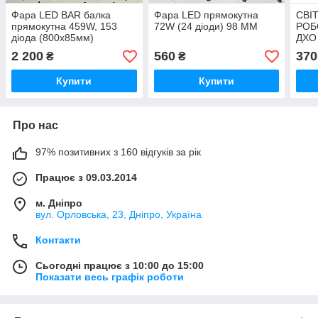
Фара LED BAR балка
Фара LED прямокутна
СВІ
прямокутна 459W, 153
72W (24 діоди) 98 ММ
РОБ
діода (800х85мм)
ДХО
2 200
560
370
₴
₴
Купити
Купити
Про нас
97% позитивних з 160 відгуків за рік
Працює з 09.03.2014
м. Дніпро
вул. Орловська, 23, Дніпро, Україна
Контакти
Сьогодні працює з 10:00 до 15:00
Показати весь графік роботи