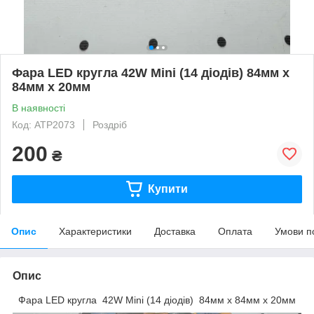
Фара LED кругла 42W Mini (14 діодів) 84мм х
84мм х 20мм
В наявності
Код: ATP2073
Роздріб
200
₴
Купити
Опис
Характеристики
Доставка
Оплата
Умови п
Опис
Фара LED кругла 42W Mini (14 діодів) 84мм х 84мм х 20мм