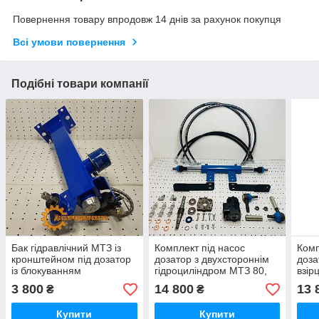
Повернення товару впродовж 14 днів за рахунок покупця
Всі умови повернення
Подібні товари компанії
Бак гідравлічний МТЗ із
Комплект під насос
Комп
кронштейном під дозатор
дозатор з двухстороннім
доза
із блокуванням
гідроциліндром МТЗ 80,
взір
диференціалу
82 з блокуванням (Червяк)
3 800
14 800
13 
₴
₴
Купити
Купити