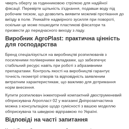
чверть оберту за годинниковою стрілкою для надійної
фіксації. Перевірте щільність з'єднання, подавши воду під
робочим тиском, що дозволить виявити можливі протікання до
виїзду в поле. Уникайте надмірного зусилля при повороті,
оскільки це може пошкодити пластикові фіксатори та
призвести до передчасного виходу з ладу.
Виробник AgroPlast: практична цінність
для господарства
Бренд спеціалізується на виробництві розпилювачів з
посиленими полімерними вкладками, що забезпечує
стабільний ресурс навіть при роботі з абразивними
препаратами. Контроль якості на виробництві гарантує
точність геометрії отворів та відповідність заявленим
витратним характеристикам, що важливо для дотримання
норм внесення.
Купити розпилювач інжекторний компактний двоструменевий
обприскувача Агропласт 02 у магазині Дніпрозапчастина
можна з консультацією щодо сумісності з вашою моделлю
обприскувача та швидкою відправкою по Україні.
Відповіді на часті запитання