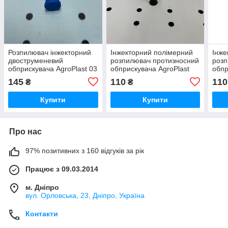
Розпилювач інжекторний
Інжекторний полімерний
Інже
двоструменевий
розпилювач протизносний
розп
обприскувача AgroPlast 03
обприскувача AgroPlast
обпр
синій
110/05
110/
145
110
110
₴
₴
Купити
Купити
Про нас
97% позитивних з 160 відгуків за рік
Працює з 09.03.2014
м. Дніпро
вул. Орловська, 23, Дніпро, Україна
Контакти