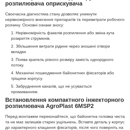
розпилювача оприскувача
Своєчасна діагностика стану дозволяє уникнути
нерівномірного внесення препаратів та перевитрати робочого
розчину. Основні ознаки зносу:
Нерівномірність факелів розпилення або зміна кута
розкриття струменів.
Збільшення витрати рідини через зношені отвори
вкладки.
Поява крапель різного розміру замість однорідного
потоку.
Механічні пошкодження байонетних фіксаторів або
тріщини корпусу.
Забруднення каналів, що не усувається
промиванням.
Встановлення компактного інжекторного
розпилювача AgroPlast 6MSP2
Перед монтажем переконайтеся, що байонетна головка чиста
та не має залишків старих ущільнень. Вставте деталь у корпус
до характерного клацання фіксаторів, після чого поверніть на