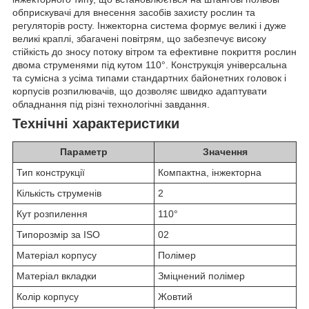
обприскувачі для внесення засобів захисту рослин та
регуляторів росту. Інжекторна система формує великі і дуже
великі краплі, збагачені повітрям, що забезпечує високу
стійкість до зносу потоку вітром та ефективне покриття рослин
двома струменями під кутом 110°. Конструкція універсальна
та сумісна з усіма типами стандартних байонетних головок і
корпусів розпилювачів, що дозволяє швидко адаптувати
обладнання під різні технологічні завдання.
Технічні характеристики
Параметр
Значення
Тип конструкції
Компактна, інжекторна
Кількість струменів
2
Кут розпилення
110°
Типорозмір за ISO
02
Матеріал корпусу
Полімер
Матеріал вкладки
Зміцнений полімер
Колір корпусу
Жовтий