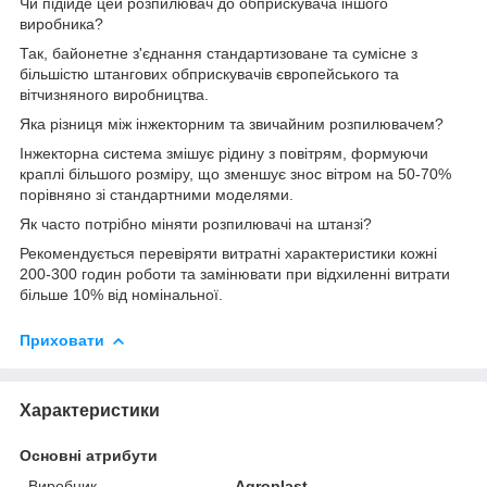
Чи підійде цей розпилювач до обприскувача іншого
виробника?
Так, байонетне з'єднання стандартизоване та сумісне з
більшістю штангових обприскувачів європейського та
вітчизняного виробництва.
Яка різниця між інжекторним та звичайним розпилювачем?
Інжекторна система змішує рідину з повітрям, формуючи
краплі більшого розміру, що зменшує знос вітром на 50-70%
порівняно зі стандартними моделями.
Як часто потрібно міняти розпилювачі на штанзі?
Рекомендується перевіряти витратні характеристики кожні
200-300 годин роботи та замінювати при відхиленні витрати
більше 10% від номінальної.
Приховати
Характеристики
Основні атрибути
Виробник
Agroplast