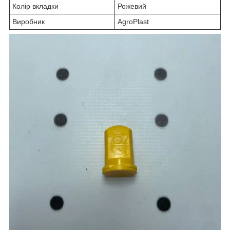
Колір вкладки
Рожевий
Виробник
AgroPlast