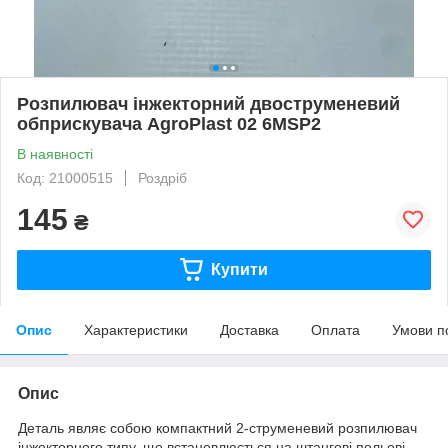
Розпилювач інжекторний двоструменевий
обприскувача AgroPlast 02 6MSP2
В наявності
Код: 21000515
Роздріб
145
₴
Купити
Опис
Характеристики
Доставка
Оплата
Умови п
Опис
Деталь являє собою компактний 2-струменевий розпилювач
інжекторного типу, що встановлюється на штангові польові