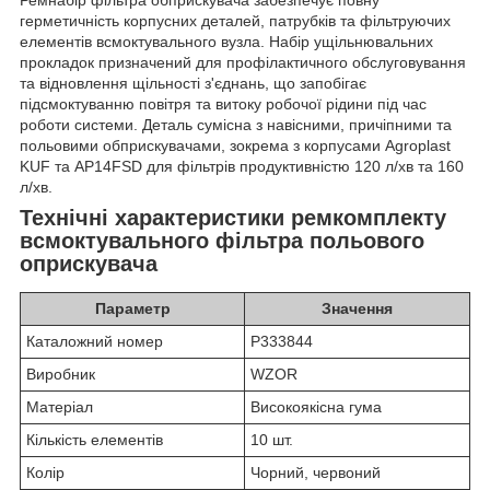
герметичність корпусних деталей, патрубків та фільтруючих
елементів всмоктувального вузла. Набір ущільнювальних
прокладок призначений для профілактичного обслуговування
та відновлення щільності з'єднань, що запобігає
підсмоктуванню повітря та витоку робочої рідини під час
роботи системи. Деталь сумісна з навісними, причіпними та
польовими обприскувачами, зокрема з корпусами Agroplast
KUF та AP14FSD для фільтрів продуктивністю 120 л/хв та 160
л/хв.
Технічні характеристики ремкомплекту
всмоктувального фільтра польового
оприскувача
Параметр
Значення
Каталожний номер
P333844
Виробник
WZOR
Матеріал
Високоякісна гума
Кількість елементів
10 шт.
Колір
Чорний, червоний