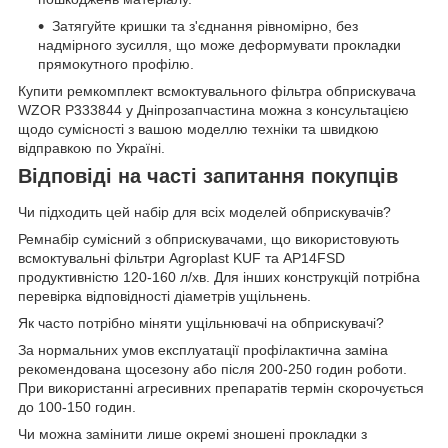
Затягуйте кришки та з'єднання рівномірно, без
надмірного зусилля, що може деформувати прокладки
прямокутного профілю.
Купити ремкомплект всмоктувального фільтра обприскувача
WZOR P333844 у Дніпрозапчастина можна з консультацією
щодо сумісності з вашою моделлю техніки та швидкою
відправкою по Україні.
Відповіді на часті запитання покупців
Чи підходить цей набір для всіх моделей обприскувачів?
Ремнабір сумісний з обприскувачами, що використовують
всмоктувальні фільтри Agroplast KUF та AP14FSD
продуктивністю 120-160 л/хв. Для інших конструкцій потрібна
перевірка відповідності діаметрів ущільнень.
Як часто потрібно міняти ущільнювачі на обприскувачі?
За нормальних умов експлуатації профілактична заміна
рекомендована щосезону або після 200-250 годин роботи.
При використанні агресивних препаратів термін скорочується
до 100-150 годин.
Чи можна замінити лише окремі зношені прокладки з