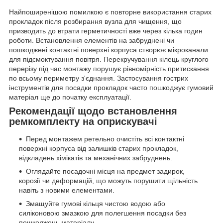
Найпоширенішою помилкою є повторне використання старих
прокладок після розбирання вузла для чищення, що
призводить до втрати герметичності вже через кілька годин
роботи. Встановлення елементів на забруднені чи
пошкоджені контактні поверхні корпуса створює мікроканали
для підсмоктування повітря. Перекручування кілець круглого
перерізу під час монтажу порушує рівномірність притискання
по всьому периметру з'єднання. Застосування гострих
інструментів для посадки прокладок часто пошкоджує гумовий
матеріал ще до початку експлуатації.
Рекомендації щодо встановлення
ремкомплекту на оприскувачі
Перед монтажем ретельно очистіть всі контактні
поверхні корпуса від залишків старих прокладок,
відкладень хімікатів та механічних забруднень.
Оглядайте посадочні місця на предмет задирок,
корозії чи деформацій, що можуть порушити щільність
навіть з новими елементами.
Змащуйте гумові кільця чистою водою або
силіконовою змазкою для полегшення посадки без
пошкоджень матеріалу.