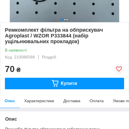
Ремкомплект фільтра на обприскувач
Agroplast / WZOR P333844 (набір
ущільнювальних прокладок)
В наявності
Код: 210086588
Роздріб
70
₴
Купити
Опис
Характеристики
Доставка
Оплата
Умови п
Опис
Ремнабір фільтра обприскувача забезпечує повну