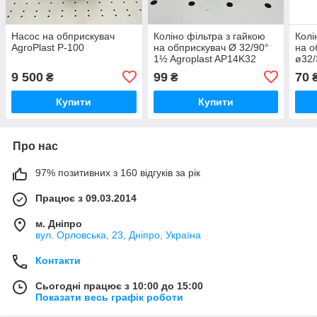
Насос на обприскувач
Коліно фільтра з гайкою
Колі
AgroPlast P-100
на обприскувач Ø 32/90°
на о
1½ Agroplast AP14K32
ø32/
9 500
99
70
₴
₴
Купити
Купити
Про нас
97% позитивних з 160 відгуків за рік
Працює з 09.03.2014
м. Дніпро
вул. Орловська, 23, Дніпро, Україна
Контакти
Сьогодні працює з 10:00 до 15:00
Показати весь графік роботи