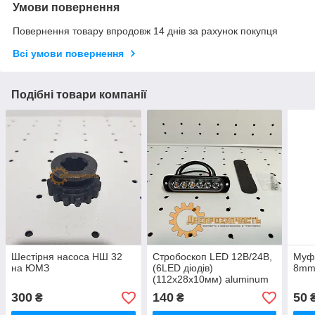
Умови повернення
Повернення товару впродовж 14 днів за рахунок покупця
Всі умови повернення
Подібні товари компанії
Шестірня насоса НШ 32
Стробоскоп LED 12В/24В,
Муфт
на ЮМЗ
(6LED діодів)
8m
(112х28х10мм) aluminum
300
140
50
₴
₴