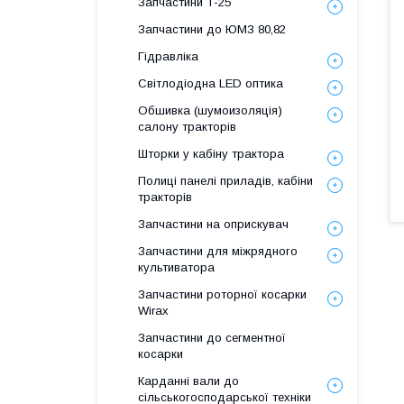
Запчастини Т-25
Запчастини до ЮМЗ 80,82
Гідравліка
Світлодіодна LED оптика
Обшивка (шумоизоляція)
салону тракторів
Шторки у кабіну трактора
Полиці панелі приладів, кабіни
тракторів
Запчастини на оприскувач
Запчастини для міжрядного
культиватора
Запчастини роторної косарки
Wirax
Запчастини до сегментної
косарки
Карданні вали до
сільськогосподарської техніки