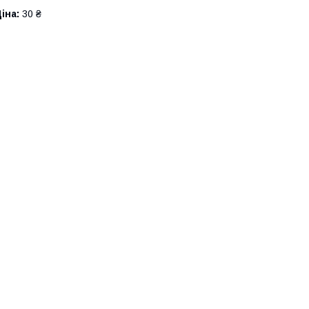
іна:
30 ₴