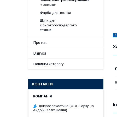
Запчастини граблі-ворушилки
"Сонечко"
Фарба для техніки
Шини для
сільськогосподарської
техніки
Про нас
Х
Відгуки
Новинки каталогу
В
КОНТАКТИ
І
Дніпрозапчастина (ФОП Гаркуша
Андрій Олексійович)