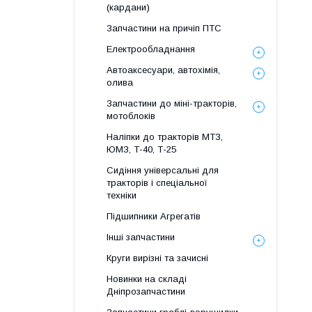
(кардани)
Запчастини на причіп ПТС
Електрообладнання
Автоаксесуари, автохімія,
олива
Запчастини до міні-тракторів,
мотоблоків
Наліпки до тракторів МТЗ,
ЮМЗ, Т-40, Т-25
Сидіння універсальні для
тракторів і спеціальної
техніки
Підшипники Агрегатів
Інші запчастини
Круги вирізні та зачисні
Новинки на складі
Дніпрозапчастини